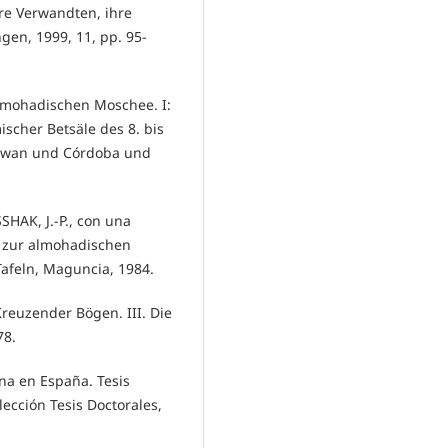
re Verwandten, ihre
gen, 1999, 11, pp. 95-
almohadischen Moschee. I:
scher Betsäle des 8. bis
rawan und Córdoba und
SHAK, J.-P., con una
 zur almohadischen
Tafeln, Maguncia, 1984.
reuzender Bögen. III. Die
78.
a en España. Tesis
lección Tesis Doctorales,