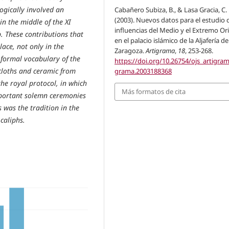
logically involved an
Cabañero Subiza, B., & Lasa Gracia, C.
(2003). Nuevos datos para el estudio d
in the middle of the XI
influencias del Medio y el Extremo Or
 These contributions that
en el palacio islámico de la Aljafería de
lace, not only in the
Zaragoza.
Artigrama
,
18
, 253-268.
formal vocabulary of the
https://doi.org/10.26754/ojs_artigram
 cloths and ceramic from
grama.2003188368
the royal protocol, in which
Más formatos de cita
mportant solemn ceremonies
s was the tradition in the
caliphs.