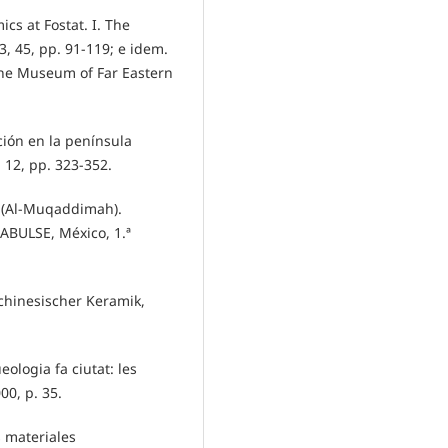
cs at Fostat. I. The
, 45, pp. 91-119; e idem.
 The Museum of Far Eastern
ión en la península
 12, pp. 323-352.
l (Al-Muqaddimah).
RABULSE, México, 1.ª
chinesischer Keramik,
eologia fa ciutat: les
00, p. 35.
 materiales