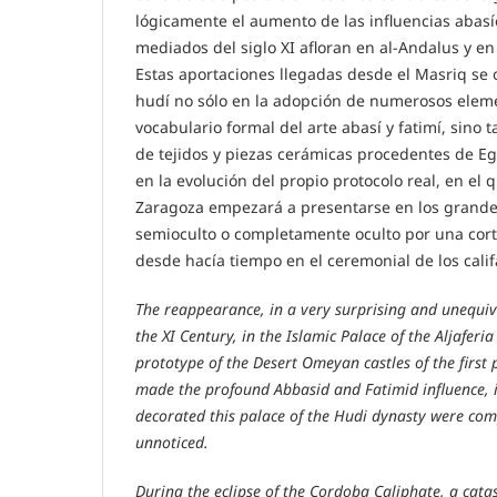
lógicamente el aumento de las influencias abasí
mediados del siglo XI afloran en al-Andalus y e
Estas aportaciones llegadas desde el Masriq se 
hudí no sólo en la adopción de numerosos elem
vocabulario formal del arte abasí y fatimí, sino
de tejidos y piezas cerámicas procedentes de Eg
en la evolución del propio protocolo real, en el
Zaragoza empezará a presentarse en los grande
semioculto o completamente oculto por una corti
desde hacía tiempo en el ceremonial de los calif
The reappearance, in a very surprising and unequiv
the XI Century, in the Islamic Palace of the Aljaferia
prototype of the Desert Omeyan castles of the first 
made the profound Abbasid and Fatimid influence, i
decorated this palace of the Hudi dynasty were co
unnoticed.
During the eclipse of the Cordoba Caliphate, a cat