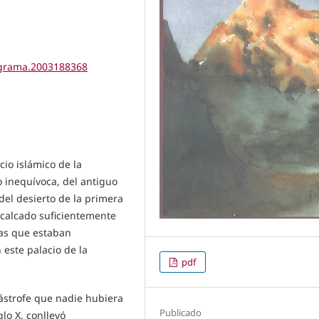
tigrama.2003188368
cio islámico de la
 inequívoca, del antiguo
 del desierto de la primera
ecalcado suficientemente
las que estaban
este palacio de la
pdf
ástrofe que nadie hubiera
Publicado
lo X, conllevó