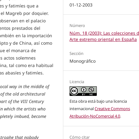
01-12-2003
es y fatimíes que a
n el Magreb por doquier.
observan en el palacio
Número
entos prestados del
Núm. 18 (2003): Las colecciones 
 también en la importación
Arte extremo oriental en España
ipto y de China, así como
 que el monarca de
Sección
s actos solemnes
Monográfico
na, tal como era habitual
as abasíes y fatimíes.
Licencia
ocal way in the middle of
 of the old architectural
Esta obra está bajo una licencia
part of the VIII Century
internacional
Creative Commons
n which the artists who
Atribución-NoComercial 4.0
.
mpletely imbued, become
Cómo citar
astrophe that nobody