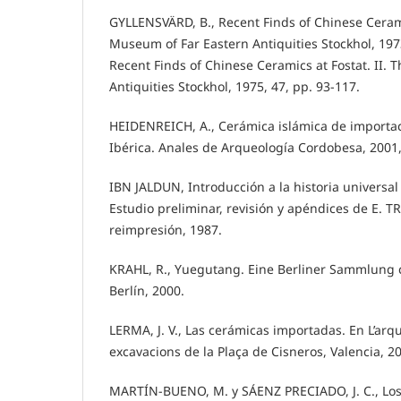
GYLLENSVÄRD, B., Recent Finds of Chinese Cerami
Museum of Far Eastern Antiquities Stockhol, 1973
Recent Finds of Chinese Ceramics at Fostat. II.
Antiquities Stockhol, 1975, 47, pp. 93-117.
HEIDENREICH, A., Cerámica islámica de importac
Ibérica. Anales de Arqueología Cordobesa, 2001,
IBN JALDUN, Introducción a la historia universa
Estudio preliminar, revisión y apéndices de E. T
reimpresión, 1987.
KRAHL, R., Yuegutang. Eine Berliner Sammlung 
Berlín, 2000.
LERMA, J. V., Las cerámicas importadas. En L’arqu
excavacions de la Plaça de Cisneros, Valencia, 20
MARTÍN-BUENO, M. y SÁENZ PRECIADO, J. C., Los