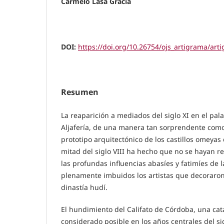
Carmelo Lasa Gracia
DOI:
https://doi.org/10.26754/ojs_artigrama/ar
Resumen
La reaparición a mediados del siglo XI en el pala
Aljafería, de una manera tan sorprendente como
prototipo arquitectónico de los castillos omeyas
mitad del siglo VIII ha hecho que no se hayan r
las profundas influencias abasíes y fatimíes de 
plenamente imbuidos los artistas que decoraron 
dinastía hudí.
El hundimiento del Califato de Córdoba, una cat
considerado posible en los años centrales del sig