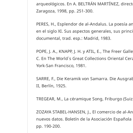
arqueológicos. En A. BELTRÁN MARTÍNEZ, director. 
Zaragoza, 1998, pp. 251-300.
PERES, H., Esplendor de al-Andalus. La poesía a
en el siglo XI. Sus aspectos generales, sus princ
documental, trad. esp.: Madrid, 1983.
POPE, J. A., KNAPP, J. H. y ATIL, E., The Freer Gal
C. En The World´s Great Collections Oriental Cer
York-San Francisco, 1981.
SARRE, F., Die Keramik von Samarra. Die Ausgra
II, Berlín, 1925.
TREGEAR, M., La céramique Song, Friburgo (Suiza
ZOZAYA STABEL-HANSEN, J., El comercio de al-An
nuevos datos. Boletín de la Asociación Española d
pp. 190-200.