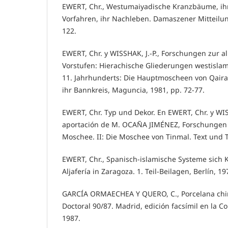
EWERT, Chr., Westumaiyadische Kranzbäume, ih
Vorfahren, ihr Nachleben. Damaszener Mitteilun
122.
EWERT, Chr. y WISSHAK, J.-P., Forschungen zur 
Vorstufen: Hierachische Gliederungen westislami
11. Jahrhunderts: Die Hauptmoscheen von Qai
ihr Bannkreis, Maguncia, 1981, pp. 72-77.
EWERT, Chr. Typ und Dekor. En EWERT, Chr. y WIS
aportación de M. OCAÑA JIMÉNEZ, Forschungen
Moschee. II: Die Moschee von Tinmal. Text und 
EWERT, Chr., Spanisch-islamische Systeme sich K
Aljafería in Zaragoza. 1. Teil-Beilagen, Berlín, 19
GARCÍA ORMAECHEA Y QUERO, C., Porcelana chin
Doctoral 90/87. Madrid, edición facsímil en la Co
1987.