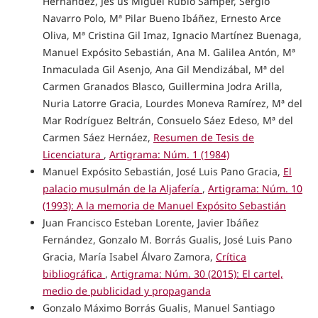
Hernández, Jes´ús Miguel Rubio Samper, Sergio
Navarro Polo, Mª Pilar Bueno Ibáñez, Ernesto Arce
Oliva, Mª Cristina Gil Imaz, Ignacio Martínez Buenaga,
Manuel Expósito Sebastián, Ana M. Galilea Antón, Mª
Inmaculada Gil Asenjo, Ana Gil Mendizábal, Mª del
Carmen Granados Blasco, Guillermina Jodra Arilla,
Nuria Latorre Gracia, Lourdes Moneva Ramírez, Mª del
Mar Rodríguez Beltrán, Consuelo Sáez Edeso, Mª del
Carmen Sáez Hernáez,
Resumen de Tesis de
Licenciatura
,
Artigrama: Núm. 1 (1984)
Manuel Expósito Sebastián, José Luis Pano Gracia,
El
palacio musulmán de la Aljafería
,
Artigrama: Núm. 10
(1993): A la memoria de Manuel Expósito Sebastián
Juan Francisco Esteban Lorente, Javier Ibáñez
Fernández, Gonzalo M. Borrás Gualis, José Luis Pano
Gracia, María Isabel Álvaro Zamora,
Crítica
bibliográfica
,
Artigrama: Núm. 30 (2015): El cartel,
medio de publicidad y propaganda
Gonzalo Máximo Borrás Gualis, Manuel Santiago