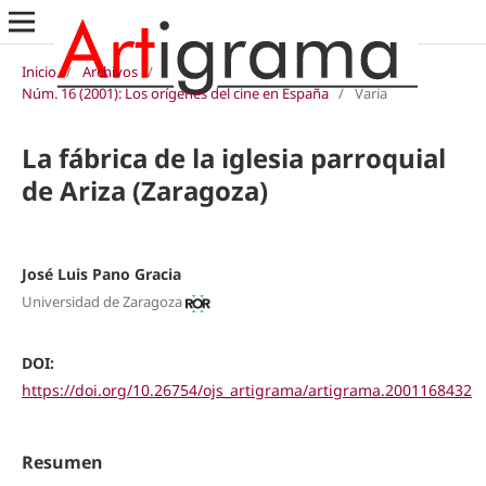
Inicio
/
Archivos
/
Núm. 16 (2001): Los orígenes del cine en España
/
Varia
La fábrica de la iglesia parroquial
de Ariza (Zaragoza)
José Luis Pano Gracia
Universidad de Zaragoza
DOI:
https://doi.org/10.26754/ojs_artigrama/artigrama.2001168432
Resumen