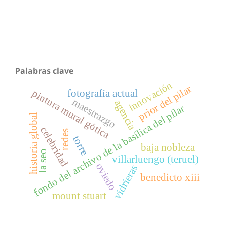
Palabras clave
innovación
prior del pilar
pintura mural gótica
fotografía actual
maestrazgo
agencia
fondo del archivo de la basílica del pilar
historia global
celebridad
redes
torre
baja nobleza
la seo
villarluengo (teruel)
oviedo
vidrieras
benedicto xiii
mount stuart