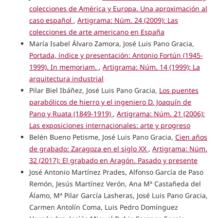
colecciones de América y Europa. Una aproximación al
caso español
,
Artigrama: Núm. 24 (2009): Las
colecciones de arte americano en España
María Isabel Álvaro Zamora, José Luis Pano Gracia,
Portada, índice y presentación: Antonio Fortún (1945-
1999). In memoriam.
,
Artigrama: Núm. 14 (1999): La
arquitectura industrial
Pilar Biel Ibáñez, José Luis Pano Gracia,
Los puentes
parabólicos de hierro y el ingeniero D. Joaquín de
Pano y Ruata (1849-1919)
,
Artigrama: Núm. 21 (2006):
Las exposiciones internacionales: arte y progreso
Belén Bueno Petisme, José Luis Pano Gracia,
Cien años
de grabado: Zaragoza en el siglo XX
,
Artigrama: Núm.
32 (2017): El grabado en Aragón. Pasado y presente
José Antonio Martínez Prades, Alfonso García de Paso
Remón, Jesús Martínez Verón, Ana Mª Castañeda del
Álamo, Mª Pilar García Lasheras, José Luis Pano Gracia,
Carmen Antolín Coma, Luis Pedro Domínguez