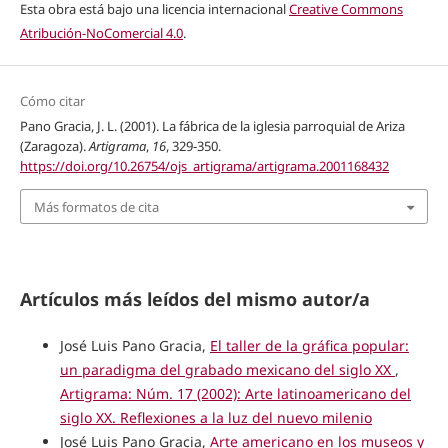
Esta obra está bajo una licencia internacional
Creative Commons
Atribución-NoComercial 4.0
.
Cómo citar
Pano Gracia, J. L. (2001). La fábrica de la iglesia parroquial de Ariza
(Zaragoza).
Artigrama
,
16
, 329-350.
https://doi.org/10.26754/ojs_artigrama/artigrama.2001168432
Más formatos de cita
Artículos más leídos del mismo autor/a
José Luis Pano Gracia,
El taller de la gráfica popular:
un paradigma del grabado mexicano del siglo XX
,
Artigrama: Núm. 17 (2002): Arte latinoamericano del
siglo XX. Reflexiones a la luz del nuevo milenio
José Luis Pano Gracia,
Arte americano en los museos y