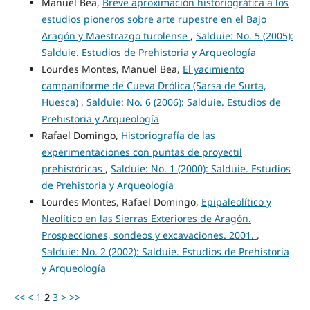
Manuel Bea,
Breve aproximación historiográfica a los
estudios pioneros sobre arte rupestre en el Bajo
Aragón y Maestrazgo turolense
,
Salduie: No. 5 (2005):
Salduie. Estudios de Prehistoria y Arqueología
Lourdes Montes, Manuel Bea,
El yacimiento
campaniforme de Cueva Drólica (Sarsa de Surta,
Huesca)
,
Salduie: No. 6 (2006): Salduie. Estudios de
Prehistoria y Arqueología
Rafael Domingo,
Historiografía de las
experimentaciones con puntas de proyectil
prehistóricas
,
Salduie: No. 1 (2000): Salduie. Estudios
de Prehistoria y Arqueología
Lourdes Montes, Rafael Domingo,
Epipaleolítico y
Neolítico en las Sierras Exteriores de Aragón.
Prospecciones, sondeos y excavaciones. 2001.
,
Salduie: No. 2 (2002): Salduie. Estudios de Prehistoria
y Arqueología
<<
<
1
2
3
>
>>