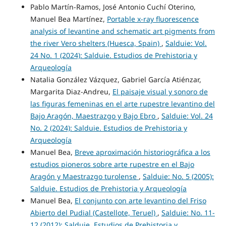
Pablo Martín-Ramos, José Antonio Cuchí Oterino,
Manuel Bea Martínez,
Portable x-ray fluorescence
analysis of levantine and schematic art pigments from
the river Vero shelters (Huesca, Spain)
,
Salduie: Vol.
24 No. 1 (2024): Salduie. Estudios de Prehistoria y
Arqueología
Natalia González Vázquez, Gabriel García Atiénzar,
Margarita Diaz-Andreu,
El paisaje visual y sonoro de
las figuras femeninas en el arte rupestre levantino del
Bajo Aragón, Maestrazgo y Bajo Ebro
,
Salduie: Vol. 24
No. 2 (2024): Salduie. Estudios de Prehistoria y
Arqueología
Manuel Bea,
Breve aproximación historiográfica a los
estudios pioneros sobre arte rupestre en el Bajo
Aragón y Maestrazgo turolense
,
Salduie: No. 5 (2005):
Salduie. Estudios de Prehistoria y Arqueología
Manuel Bea,
El conjunto con arte levantino del Friso
Abierto del Pudial (Castellote, Teruel)
,
Salduie: No. 11-
12 (2012): Salduie. Estudios de Prehistoria y