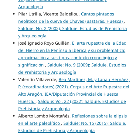
Arqueología
Pilar Utrilla, Vicente Baldellou,
Cantos pintados
neolíticos de la cueva de Chaves (Bastarás, Huesca)
,
Salduie: No. 2 (2002): Salduie. Estudios de Prehistoria
y Arqueología
José Ignacio Royo Guillén,
El arte rupestre de la Edad
del Hierro en la Península Ibérica y su problemática:
aproximación a sus tipos, contexto cronológico y
significación
,
Salduie: No. 9 (2009): Salduie. Estudios
de Prehistoria y Arqueología
Valentín Villaverde,
Bea Martínez, M. y Lanau Hernáez,
P. (coordinadores) (2021). Corpus del Arte Rupestre del
Alto Aragón. IEA/Diputación Provincial de Huesca.
Huesca.
,
Salduie: Vol. 22 (2022): Salduie. Estudios de
Prehistoria y Arqueología
Alberto Lombo Montañés,
Reflexiones sobre la elipsis
en el arte paleolítico
,
Salduie: No. 15 (2015): Salduie.
Estudios de Prehistoria y Arqueología