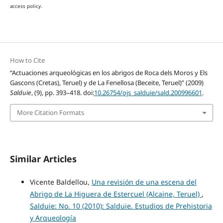
access policy.
How to Cite
“Actuaciones arqueológicas en los abrigos de Roca dels Moros y Els
Gascons (Cretas), Teruel) y de La Fenellosa (Beceite, Teruel)” (2009)
Salduie
, (9), pp. 393–418. doi:
10.26754/ojs_salduie/sald.200996601
.
More Citation Formats
Similar Articles
Vicente Baldellou,
Una revisión de una escena del
Abrigo de La Higuera de Estercuel (Alcaine, Teruel)
,
Salduie: No. 10 (2010): Salduie. Estudios de Prehistoria
y Arqueología