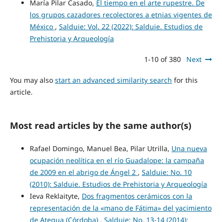
María Pilar Casado,
El tiempo en el arte rupestre. De
los grupos cazadores recolectores a etnias vigentes de
México
,
Salduie: Vol. 22 (2022): Salduie. Estudios de
Prehistoria y Arqueología
1-10 of 380
Next
You may also
start an advanced similarity search
for this
article.
Most read articles by the same author(s)
Rafael Domingo, Manuel Bea, Pilar Utrilla,
Una nueva
ocupación neolítica en el río Guadalope: la campaña
de 2009 en el abrigo de Ángel 2
,
Salduie: No. 10
(2010): Salduie. Estudios de Prehistoria y Arqueología
Ieva Reklaityte,
Dos fragmentos cerámicos con la
representación de la «mano de Fátima» del yacimiento
de Ategua (Córdoba)
,
Salduie: No. 13-14 (2014):