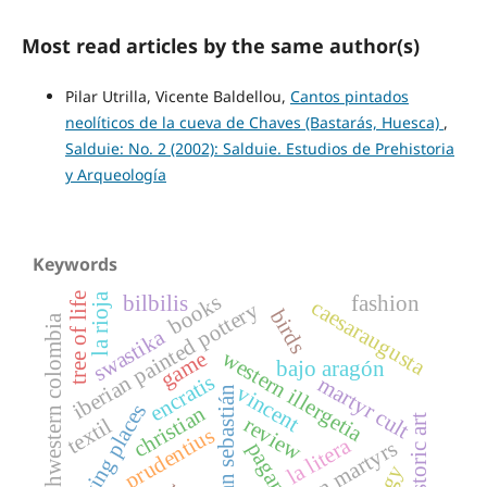
Most read articles by the same author(s)
Pilar Utrilla, Vicente Baldellou,
Cantos pintados
neolíticos de la cueva de Chaves (Bastarás, Huesca)
,
Salduie: No. 2 (2002): Salduie. Estudios de Prehistoria
y Arqueología
Keywords
books
tree of life
la rioja
bilbilis
fashion
caesaraugusta
iberian painted pottery
birds
southwestern colombia
swastika
western illergetia
game
bajo aragón
encratis
martyr cult
vincent
san sebastián
living places
christian
prehistoric art
review
textil
prudentius
la litera
eighteen martyrs
pagan