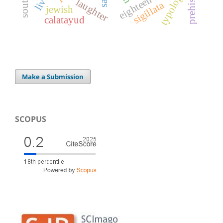
typology
laughter
sigillata
jewish
calatayud
Make a Submission
SCOPUS