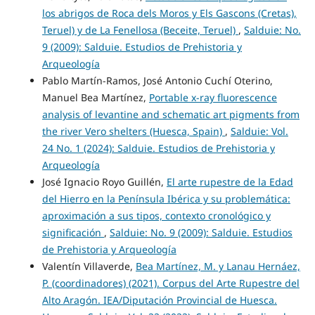
los abrigos de Roca dels Moros y Els Gascons (Cretas),
Teruel) y de La Fenellosa (Beceite, Teruel)
,
Salduie: No.
9 (2009): Salduie. Estudios de Prehistoria y
Arqueología
Pablo Martín-Ramos, José Antonio Cuchí Oterino,
Manuel Bea Martínez,
Portable x-ray fluorescence
analysis of levantine and schematic art pigments from
the river Vero shelters (Huesca, Spain)
,
Salduie: Vol.
24 No. 1 (2024): Salduie. Estudios de Prehistoria y
Arqueología
José Ignacio Royo Guillén,
El arte rupestre de la Edad
del Hierro en la Península Ibérica y su problemática:
aproximación a sus tipos, contexto cronológico y
significación
,
Salduie: No. 9 (2009): Salduie. Estudios
de Prehistoria y Arqueología
Valentín Villaverde,
Bea Martínez, M. y Lanau Hernáez,
P. (coordinadores) (2021). Corpus del Arte Rupestre del
Alto Aragón. IEA/Diputación Provincial de Huesca.