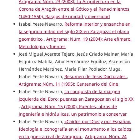
Artigrama: Núm. 23 (2008): La Arquitectura en la
Corona de Aragón entre el Gótico y el Renacimientos
(1450-1550). Rasgos de unidad y diversidad
Isabel Yeste Navarro,
Reforma interior y ensanche en
la segunda mitad del siglo XIX en Zaragoza: el plano
geométrico
,
Artigrama: Núm. 19 (2004): Arte efímero.
Metodología y fuentes
José Miguel Acerete Tejero, Jesús Criado Mainar, María
Esquíroz Matilla, Aitor Hernández Eguíluz, Ascensión
Hernández Martínez, María Pilar Poblador Muga,
Isabel Yeste Navarro,
Resumen de Tesis Doctorales
,
Artigrama: Núm. 11 (1995): Centenario del Cine
Isabel Yeste Navarro,
La conquista de la margen
izquierda del Ebro: puentes en Zaragoza en el siglo XX
,
Artigrama: Núm. 15 (2000): Puentes, obras de
ingeniería e hidráulicas, un patrimonio a conservar
Isabel Yeste Navarro,
«Caídos por Dios y por España».
Ideología e iconografía en el monumento a los caídos
en la guerra civil de Zaragoza
,
Artigrama: Núm. 24