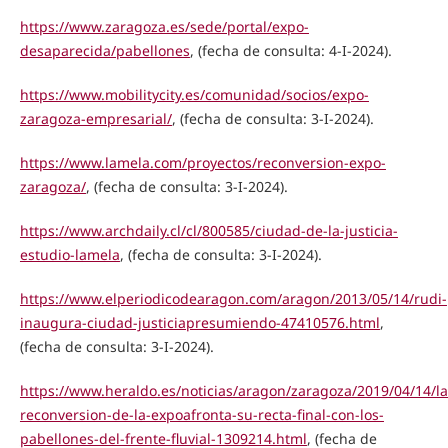
https://www.zaragoza.es/sede/portal/expo-
desaparecida/pabellones
, (fecha de consulta: 4-I-2024).
https://www.mobilitycity.es/comunidad/socios/expo-
zaragoza-empresarial/
, (fecha de consulta: 3-I-2024).
https://www.lamela.com/proyectos/reconversion-expo-
zaragoza/
, (fecha de consulta: 3-I-2024).
https://www.archdaily.cl/cl/800585/ciudad-de-la-justicia-
estudio-lamela
, (fecha de consulta: 3-I-2024).
https://www.elperiodicodearagon.com/aragon/2013/05/14/rudi-
inaugura-ciudad-justiciapresumiendo-47410576.html
,
(fecha de consulta: 3-I-2024).
https://www.heraldo.es/noticias/aragon/zaragoza/2019/04/14/la
reconversion-de-la-expoafronta-su-recta-final-con-los-
pabellones-del-frente-fluvial-1309214.html
, (fecha de