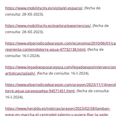
https://www.mobilitycity.es/visita/el-espacio/
, (fecha de
consulta: 28-XII-2023).
https://www.mobilitycity.es/explora/experiencias/
, (fecha de
consulta: 28-XII-2023).
https://www.elperiodicodearagon.com/economia/2010/06/01/cai
reorienta-contenidotorre-agua-47732138.html
, (fecha de
consulta: 16-I-2024).
https://www.legadoexpozaragoza.com/legadoexpo/intervencion
artisticas/splash/
, (fecha de consulta: 16-I-2024).
https://www.elperiodicodearagon.com/aragon/2023/11/14/vend
torre-agua-zaragozadga-94571451.html
, (fecha de consulta:
16-I-2024).
https://www.heraldo.es/noticias/aragon/2023/02/28/lamban-
pone-en-marcha-el-centrodel-talento-y-quiere-fijar-la-sede-