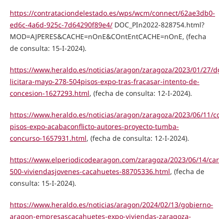
https://contrataciondelestado.es/wps/wcm/connect/62ae3db0-
ed6c-4a6d-925c-7d64290f89e4/
DOC_PIn2022-828754.html?
MOD=AJPERES&CACHE=nOnE&COntEntCACHE=nOnE, (fecha
de consulta: 15-I-2024).
https://www.heraldo.es/noticias/aragon/zaragoza/2023/01/27/d
licitara-mayo-278-504pisos-expo-tras-fracasar-intento-de-
concesion-1627293.html
, (fecha de consulta: 12-I-2024).
https://www.heraldo.es/noticias/aragon/zaragoza/2023/06/11/co
pisos-expo-acabaconflicto-autores-proyecto-tumba-
concurso-1657931.html
, (fecha de consulta: 12-I-2024).
https://www.elperiodicodearagon.com/zaragoza/2023/06/14/car
500-viviendasjovenes-cacahuetes-88705336.html
, (fecha de
consulta: 15-I-2024).
https://www.heraldo.es/noticias/aragon/2024/02/13/gobierno-
aragon-empresascacahuetes-expo-viviendas-zaragoza-