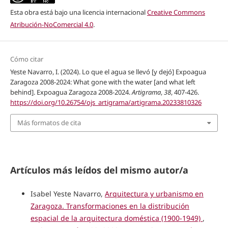
Esta obra está bajo una licencia internacional
Creative Commons
Atribución-NoComercial 4.0
.
Cómo citar
Yeste Navarro, I. (2024). Lo que el agua se llevó [y dejó] Expoagua
Zaragoza 2008-2024: What gone with the water [and what left
behind]. Expoagua Zaragoza 2008-2024.
Artigrama
,
38
, 407-426.
https://doi.org/10.26754/ojs_artigrama/artigrama.20233810326
Más formatos de cita
Artículos más leídos del mismo autor/a
Isabel Yeste Navarro,
Arquitectura y urbanismo en
Zaragoza. Transformaciones en la distribución
espacial de la arquitectura doméstica (1900-1949)
,