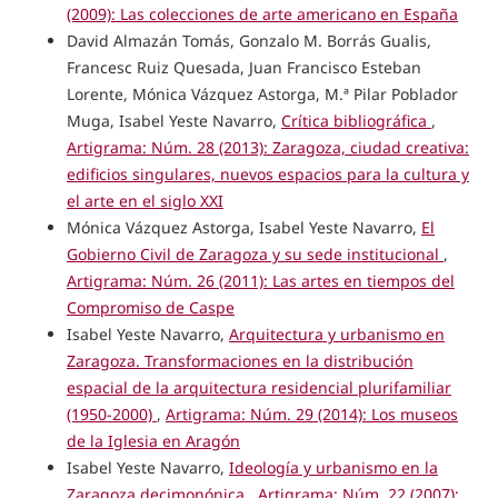
(2009): Las colecciones de arte americano en España
David Almazán Tomás, Gonzalo M. Borrás Gualis,
Francesc Ruiz Quesada, Juan Francisco Esteban
Lorente, Mónica Vázquez Astorga, M.ª Pilar Poblador
Muga, Isabel Yeste Navarro,
Crítica bibliográfica
,
Artigrama: Núm. 28 (2013): Zaragoza, ciudad creativa:
edificios singulares, nuevos espacios para la cultura y
el arte en el siglo XXI
Mónica Vázquez Astorga, Isabel Yeste Navarro,
El
Gobierno Civil de Zaragoza y su sede institucional
,
Artigrama: Núm. 26 (2011): Las artes en tiempos del
Compromiso de Caspe
Isabel Yeste Navarro,
Arquitectura y urbanismo en
Zaragoza. Transformaciones en la distribución
espacial de la arquitectura residencial plurifamiliar
(1950-2000)
,
Artigrama: Núm. 29 (2014): Los museos
de la Iglesia en Aragón
Isabel Yeste Navarro,
Ideología y urbanismo en la
Zaragoza decimonónica
,
Artigrama: Núm. 22 (2007):