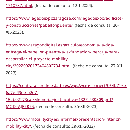
1710787.html
, (fecha de consulta: 12-I-2024).
https://www.legadoexpozaragoza.com/legadoexpo/edificios-
y-construcciones/pabellonpuente/
, (fecha de consulta: 26-
XII-2023).
https://www.aragondigital.es/articulo/economia/la-dga-
entrega-el-pabellon-puente-a-la-fundacion-ibercaja-para-
desarrollar-el-proyecto-mobility-
city/20220920173404802734.html
, (fecha de consulta: 27-XII-
2023).
https://contrataciondelestado.es/wps/wcm/connect/064b716e-
6a7e-49ee-b2e7-
15eb02173caf/Memoria+justificativa+1327_430309.pdf?
MOD=AJPERES
, (fecha de consulta: 26-XII-2023).
https://www.mobilitycity.es/informes/presentacion-interior-
mobility-city/
, (fecha de consulta: 28-XII-2023).