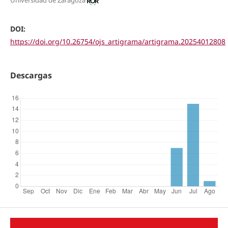
Universidad de Zaragoza
DOI:
https://doi.org/10.26754/ojs_artigrama/artigrama.20254012808
Descargas