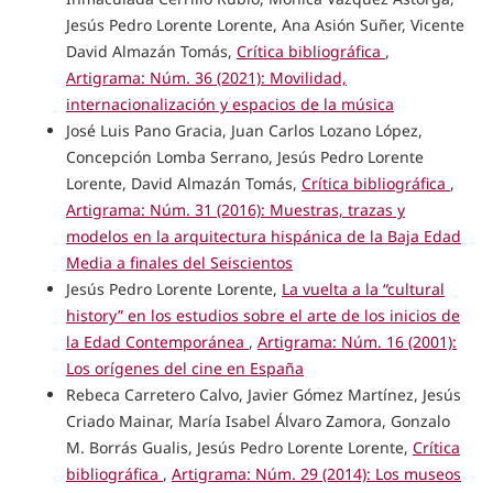
Jesús Pedro Lorente Lorente, Ana Asión Suñer, Vicente
David Almazán Tomás,
Crítica bibliográfica
,
Artigrama: Núm. 36 (2021): Movilidad,
internacionalización y espacios de la música
José Luis Pano Gracia, Juan Carlos Lozano López,
Concepción Lomba Serrano, Jesús Pedro Lorente
Lorente, David Almazán Tomás,
Crítica bibliográfica
,
Artigrama: Núm. 31 (2016): Muestras, trazas y
modelos en la arquitectura hispánica de la Baja Edad
Media a finales del Seiscientos
Jesús Pedro Lorente Lorente,
La vuelta a la “cultural
history” en los estudios sobre el arte de los inicios de
la Edad Contemporánea
,
Artigrama: Núm. 16 (2001):
Los orígenes del cine en España
Rebeca Carretero Calvo, Javier Gómez Martínez, Jesús
Criado Mainar, María Isabel Álvaro Zamora, Gonzalo
M. Borrás Gualis, Jesús Pedro Lorente Lorente,
Crítica
bibliográfica
,
Artigrama: Núm. 29 (2014): Los museos