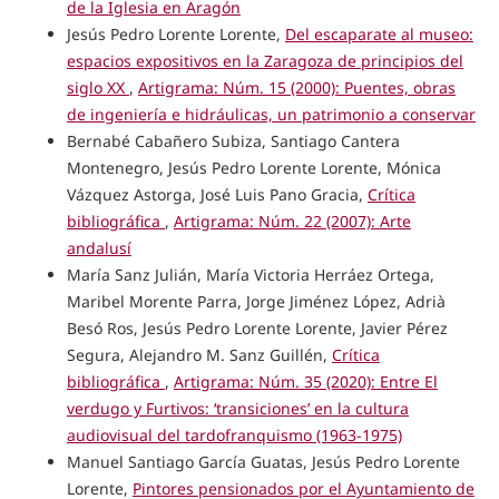
de la Iglesia en Aragón
Jesús Pedro Lorente Lorente,
Del escaparate al museo:
espacios expositivos en la Zaragoza de principios del
siglo XX
,
Artigrama: Núm. 15 (2000): Puentes, obras
de ingeniería e hidráulicas, un patrimonio a conservar
Bernabé Cabañero Subiza, Santiago Cantera
Montenegro, Jesús Pedro Lorente Lorente, Mónica
Vázquez Astorga, José Luis Pano Gracia,
Crítica
bibliográfica
,
Artigrama: Núm. 22 (2007): Arte
andalusí
María Sanz Julián, María Victoria Herráez Ortega,
Maribel Morente Parra, Jorge Jiménez López, Adrià
Besó Ros, Jesús Pedro Lorente Lorente, Javier Pérez
Segura, Alejandro M. Sanz Guillén,
Crítica
bibliográfica
,
Artigrama: Núm. 35 (2020): Entre El
verdugo y Furtivos: ‘transiciones’ en la cultura
audiovisual del tardofranquismo (1963-1975)
Manuel Santiago García Guatas, Jesús Pedro Lorente
Lorente,
Pintores pensionados por el Ayuntamiento de