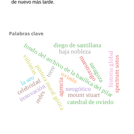
Palabras clave
diego de santillana
fondo del archivo de la basílica del pilar
baja nobleza
historia global
vidrieras
maestrazgo
spectrum sotos
zaragoza
pintura mural gótica
torre
oviedo
la seo
celebridad
agencia
innovación
neogótico
redes
mount stuart
catedral de oviedo