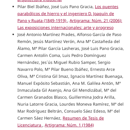
Pilar Biel Ibáñez, José Luis Pano Gracia,
Los puentes
parabólicos de hierro y el ingeniero D. Joaquín de
Pano y Ruata (1849-1919)
,
Artigrama: Núm. 21 (2006):
Las exposiciones internacionales: arte y progreso
José Antonio Martínez Prades, Alfonso García de Paso
Remón, Jesús Martínez Verón, Ana Mª Castañeda del
Álamo, Mª Pilar García Lasheras, José Luis Pano Gracia,
Carmen Antolín Coma, Luis Pedro Domínguez
Hernández, Jes´ús Miguel Rubio Samper, Sergio
Navarro Polo, Mª Pilar Bueno Ibáñez, Ernesto Arce
Oliva, Mª Cristina Gil Imaz, Ignacio Martínez Buenaga,
Manuel Expósito Sebastián, Ana M. Galilea Antón, Mª
Inmaculada Gil Asenjo, Ana Gil Mendizábal, Mª del
Carmen Granados Blasco, Guillermina Jodra Arilla,
Nuria Latorre Gracia, Lourdes Moneva Ramírez, Mª del
Mar Rodríguez Beltrán, Consuelo Sáez Edeso, Mª del
Carmen Sáez Hernáez,
Resumen de Tesis de
Licenciatura
,
Artigrama: Núm. 1 (1984)