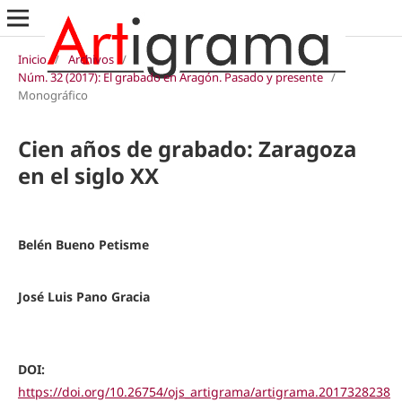
Inicio
/
Archivos
/
Núm. 32 (2017): El grabado en Aragón. Pasado y presente
/
Monográfico
Cien años de grabado: Zaragoza
en el siglo XX
Belén Bueno Petisme
José Luis Pano Gracia
DOI:
https://doi.org/10.26754/ojs_artigrama/artigrama.2017328238