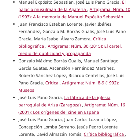
Manuel Expósito Sebastián, José Luis Pano Gracia,
El
palacio musulmán de la Aljafería
,
Artigrama: Núm. 10
(1993): A la memoria de Manuel Expósito Sebastián
Juan Francisco Esteban Lorente, Javier Ibáñez
Fernández, Gonzalo M. Borrás Gualis, José Luis Pano
Gracia, María Isabel Álvaro Zamora,
Crítica
bibliográfica
,
Artigrama: Núm. 30 (2015): El cartel,
medio de publicidad y propaganda
Gonzalo Máximo Borrás Gualis, Manuel Santiago
García Guatas, Ascensión Hernández Martínez,
Roberto Sánchez López, Ricardo Centellas, José Luis
Pano Gracia,
Crítica
,
Artigrama: Núm. 8-9 (1992):
Museos
José Luis Pano Gracia,
La fábrica de la iglesia
parroquial de Ariza (Zaragoza)
,
Artigrama: Núm. 16
(2001): Los orígenes del cine en España
José Luis Pano Gracia, Juan Carlos Lozano López,
Concepción Lomba Serrano, Jesús Pedro Lorente
Lorente, David Almazán Tomás,
Crítica bibliográfica
,