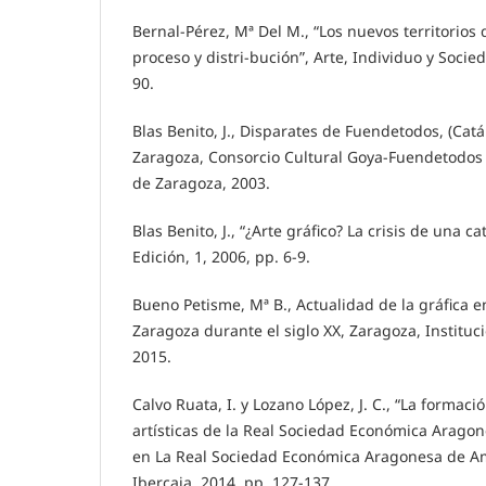
Bernal-Pérez, Mª Del M., “Los nuevos territorios 
proceso y distri-bución”, Arte, Individuo y Socied
90.
Blas Benito, J., Disparates de Fuendetodos, (Catá
Zaragoza, Consorcio Cultural Goya-Fuendetodos 
de Zaragoza, 2003.
Blas Benito, J., “¿Arte gráfico? La crisis de una c
Edición, 1, 2006, pp. 6-9.
Bueno Petisme, Mª B., Actualidad de la gráfica 
Zaragoza durante el siglo XX, Zaragoza, Instituci
2015.
Calvo Ruata, I. y Lozano López, J. C., “La formaci
artísticas de la Real Sociedad Económica Aragon
en La Real Sociedad Económica Aragonesa de Am
Ibercaja, 2014, pp. 127-137.