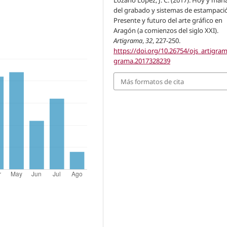
Lozano López, J. C. (2017). Hoy y mañ
del grabado y sistemas de estampaci
Presente y futuro del arte gráfico en
Aragón (a comienzos del siglo XXI).
Artigrama
,
32
, 227-250.
https://doi.org/10.26754/ojs_artigram
grama.2017328239
Más formatos de cita