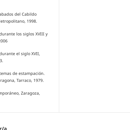
grabados del Cabildo
etropolitano, 1998.
durante los siglos XVIII y
2006
durante el siglo XVII,
3.
istemas de estampación.
rragona, Tarraco, 1979.
emporáneo, Zaragoza,
r/a