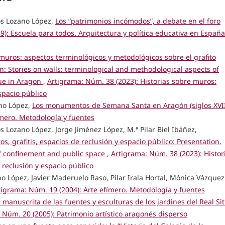
os Lozano López,
Los “patrimonios incómodos”, a debate en el foro
): Escuela para todos. Arquitectura y política educativa en España
 muros: aspectos terminológicos y metodológicos sobre el grafito
ón: Stories on walls: terminological and methodological aspects of
ssue in Aragon
,
Artigrama: Núm. 38 (2023): Historias sobre muros:
espacio público
ano López,
Los monumentos de Semana Santa en Aragón (siglos XVI
ímero. Metodología y fuentes
 Lozano López, Jorge Jiménez López, M.ª Pilar Biel Ibáñez,
os, grafitis, espacios de reclusión y espacio público: Presentation.
s of confinement and public space
,
Artigrama: Núm. 38 (2023): Histor
e reclusión y espacio público
o López, Javier Maderuelo Raso, Pilar Irala Hortal, Mónica Vázquez
tigrama: Núm. 19 (2004): Arte efímero. Metodología y fuentes
manuscrita de las fuentes y esculturas de los jardines del Real Sit
 Núm. 20 (2005): Patrimonio artístico aragonés disperso