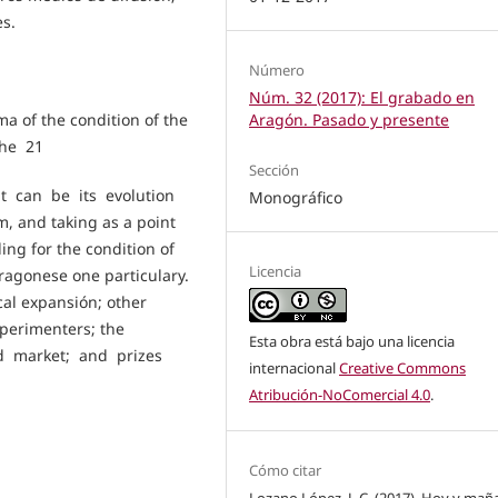
s.
Número
Núm. 32 (2017): El grabado en
ma of the condition of the
Aragón. Pasado y presente
the 21
Sección
at can be its evolution
Monográfico
, and taking as a point
ing for the condition of
Licencia
ragonese one particulary.
cal expansión; other
perimenters; the
Esta obra está bajo una licencia
nd market; and prizes
internacional
Creative Commons
Atribución-NoComercial 4.0
.
Cómo citar