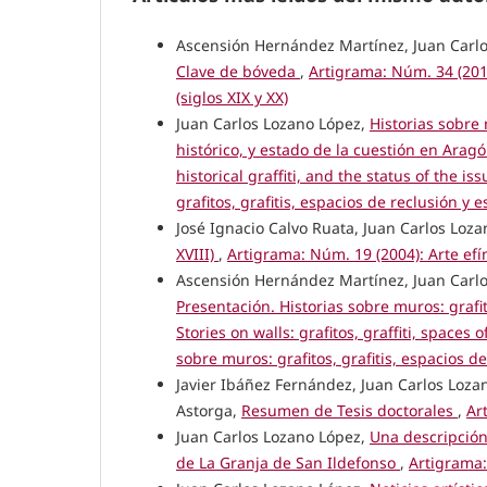
Ascensión Hernández Martínez, Juan Carl
Clave de bóveda
,
Artigrama: Núm. 34 (2019
(siglos XIX y XX)
Juan Carlos Lozano López,
Historias sobre
histórico, y estado de la cuestión en Arag
historical graffiti, and the status of the i
grafitos, grafitis, espacios de reclusión y 
José Ignacio Calvo Ruata, Juan Carlos Loz
XVIII)
,
Artigrama: Núm. 19 (2004): Arte ef
Ascensión Hernández Martínez, Juan Carlos
Presentación. Historias sobre muros: grafit
Stories on walls: grafitos, graffiti, space
sobre muros: grafitos, grafitis, espacios d
Javier Ibáñez Fernández, Juan Carlos Lozan
Astorga,
Resumen de Tesis doctorales
,
Ar
Juan Carlos Lozano López,
Una descripción 
de La Granja de San Ildefonso
,
Artigrama: