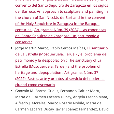
convento del Santo Sepulcro de Zaragoza en los siglos
del Barroco: An approach to sculpture and painting in
the church of San Nicolás de Bari and in the convent
of the Holy Sepulchre in Zaragoza in the Baroque
centuries
,
Artigrama: Núm. 39 (2024): Las canonesas
del Santo Sepulcro de Zaragoza. Un patrimonio a
conservar
Jorge Martín Marco, Pablo Cercós Maícas,
El santuario
de La Estrella (Mosqueruela, Teruel) y el problema del
patrimonio y la despoblación : The sanctuary of La
Estrella (Mosqueruela, Teruel) and the problem of
heritage and depopulation
,
Artigrama: Núm. 37
(2022): Fastos, arte y ornatos al servicio del poder: la
ciudad como escenario
Gonzalo M. Borrás Gualis, Fernando Galtier Martí,
María del Carmen Lacarra Ducay, Ángela Franco Mata,
Alfredo J. Morales, Marco Rosario Nobile, María del
Carmen Lacarra Ducay, Javier Ibáñez Fernández, David