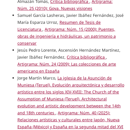
Almazán Tomás,
Crítica bibliográfica
,
Artigrama:
Núm. 25 (2010): Goya. Nuevas visiones
Samuel García Lasheras, Javier Ibáñez Fernández, José
María Esparza Urroz,
Resumen de Tesis de
Licenciatura
,
Artigrama: Núm. 15 (2000): Puentes,
obras de ingeniería e hidráulicas, un patrimonio a
conservar
Jesús Pedro Lorente, Ascensión Hernández Martínez,
Javier Ibáñez Fernández,
Crítica bibliográfica
,
Artigrama: Núm. 24 (2009): Las colecciones de arte
americano en España
Jorge Martín Marco,
La iglesia de la Asunción de
Muniesa (Teruel). Evolución arquitectónica y desarrollo
artístico entre los siglos XIV-XVIII: The Church of the
Assumption of Muniesa (Teruel). Architectural
evolution and artistic development between the 14th
and 18th centuries
,
Artigrama: Núm. 40 (2025):
Relaciones artísticas y culturales entre Japón, Nueva
España (México) y España en la segunda mitad del XVI