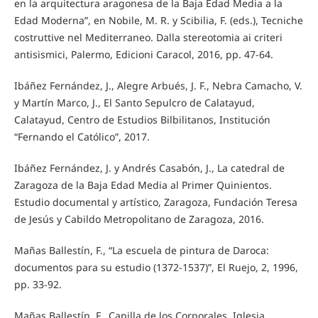
en la arquitectura aragonesa de la Baja Edad Media a la
Edad Moderna”, en Nobile, M. R. y Scibilia, F. (eds.), Tecniche
costruttive nel Mediterraneo. Dalla stereotomia ai criteri
antisismici, Palermo, Edicioni Caracol, 2016, pp. 47-64.
Ibáñez Fernández, J., Alegre Arbués, J. F., Nebra Camacho, V.
y Martín Marco, J., El Santo Sepulcro de Calatayud,
Calatayud, Centro de Estudios Bilbilitanos, Institución
“Fernando el Católico”, 2017.
Ibáñez Fernández, J. y Andrés Casabón, J., La catedral de
Zaragoza de la Baja Edad Media al Primer Quinientos.
Estudio documental y artístico, Zaragoza, Fundación Teresa
de Jesús y Cabildo Metropolitano de Zaragoza, 2016.
Mañas Ballestín, F., “La escuela de pintura de Daroca:
documentos para su estudio (1372-1537)”, El Ruejo, 2, 1996,
pp. 33-92.
Mañas Ballestín, F., Capilla de los Corporales. Iglesia