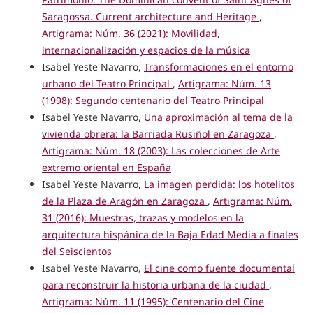
Saragossa. Current architecture and Heritage
,
Artigrama: Núm. 36 (2021): Movilidad,
internacionalización y espacios de la música
Isabel Yeste Navarro,
Transformaciones en el entorno
urbano del Teatro Principal
,
Artigrama: Núm. 13
(1998): Segundo centenario del Teatro Principal
Isabel Yeste Navarro,
Una aproximación al tema de la
vivienda obrera: la Barriada Rusiñol en Zaragoza
,
Artigrama: Núm. 18 (2003): Las colecciones de Arte
extremo oriental en España
Isabel Yeste Navarro,
La imagen perdida: los hotelitos
de la Plaza de Aragón en Zaragoza
,
Artigrama: Núm.
31 (2016): Muestras, trazas y modelos en la
arquitectura hispánica de la Baja Edad Media a finales
del Seiscientos
Isabel Yeste Navarro,
El cine como fuente documental
para reconstruir la historia urbana de la ciudad
,
Artigrama: Núm. 11 (1995): Centenario del Cine