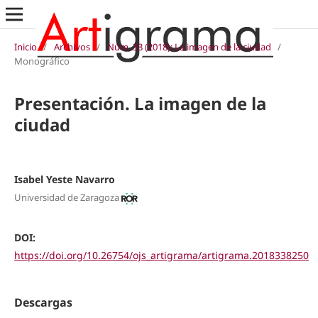
Inicio
/
Archivos
/
Núm. 33 (2018): La imagen de la ciudad
/
Monográfico
Presentación. La imagen de la
ciudad
Isabel Yeste Navarro
Universidad de Zaragoza
DOI:
https://doi.org/10.26754/ojs_artigrama/artigrama.2018338250
Descargas