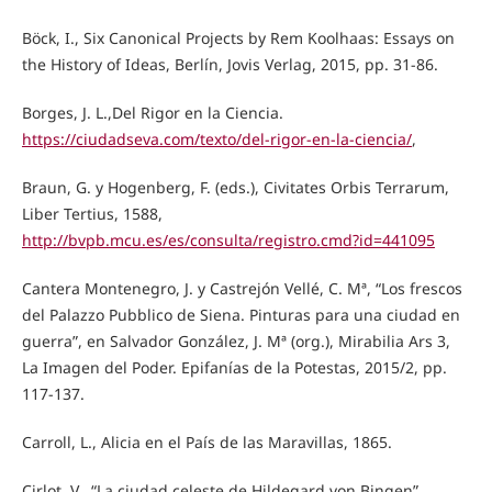
Böck, I., Six Canonical Projects by Rem Koolhaas: Essays on
the History of Ideas, Berlín, Jovis Verlag, 2015, pp. 31-86.
Borges, J. L.,Del Rigor en la Ciencia.
https://ciudadseva.com/texto/del-rigor-en-la-ciencia/
,
Braun, G. y Hogenberg, F. (eds.), Civitates Orbis Terrarum,
Liber Tertius, 1588,
http://bvpb.mcu.es/es/consulta/registro.cmd?id=441095
Cantera Montenegro, J. y Castrejón Vellé, C. Mª, “Los frescos
del Palazzo Pubblico de Siena. Pinturas para una ciudad en
guerra”, en Salvador González, J. Mª (org.), Mirabilia Ars 3,
La Imagen del Poder. Epifanías de la Potestas, 2015/2, pp.
117-137.
Carroll, L., Alicia en el País de las Maravillas, 1865.
Cirlot, V., “La ciudad celeste de Hildegard von Bingen”,