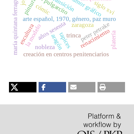
gran pulgarcito
humor gráfico
transición
maría quintana ferragut
pintura
siglo xvi
cómic
arte español, 1970, género, paz muro
años sesenta
peter petrake
zaragoza
escultura
la modelo
renacimiento
platería
tapices
trinca
aragón
nobleza
creación en centros penitenciarios