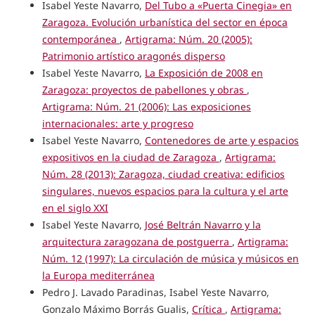
Isabel Yeste Navarro,
Del Tubo a «Puerta Cinegia» en
Zaragoza. Evolución urbanística del sector en época
contemporánea
,
Artigrama: Núm. 20 (2005):
Patrimonio artístico aragonés disperso
Isabel Yeste Navarro,
La Exposición de 2008 en
Zaragoza: proyectos de pabellones y obras
,
Artigrama: Núm. 21 (2006): Las exposiciones
internacionales: arte y progreso
Isabel Yeste Navarro,
Contenedores de arte y espacios
expositivos en la ciudad de Zaragoza
,
Artigrama:
Núm. 28 (2013): Zaragoza, ciudad creativa: edificios
singulares, nuevos espacios para la cultura y el arte
en el siglo XXI
Isabel Yeste Navarro,
José Beltrán Navarro y la
arquitectura zaragozana de postguerra
,
Artigrama:
Núm. 12 (1997): La circulación de música y músicos en
la Europa mediterránea
Pedro J. Lavado Paradinas, Isabel Yeste Navarro,
Gonzalo Máximo Borrás Gualis,
Crítica
,
Artigrama: