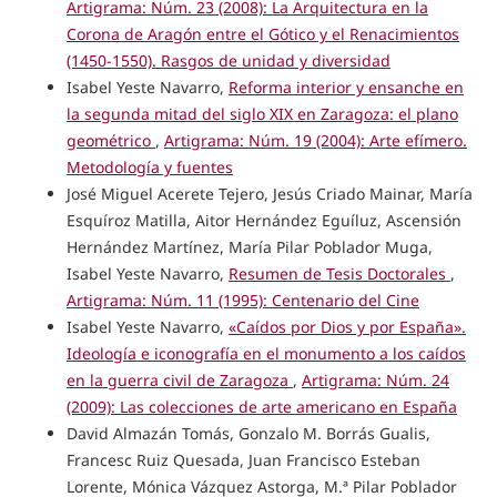
Artigrama: Núm. 23 (2008): La Arquitectura en la
Corona de Aragón entre el Gótico y el Renacimientos
(1450-1550). Rasgos de unidad y diversidad
Isabel Yeste Navarro,
Reforma interior y ensanche en
la segunda mitad del siglo XIX en Zaragoza: el plano
geométrico
,
Artigrama: Núm. 19 (2004): Arte efímero.
Metodología y fuentes
José Miguel Acerete Tejero, Jesús Criado Mainar, María
Esquíroz Matilla, Aitor Hernández Eguíluz, Ascensión
Hernández Martínez, María Pilar Poblador Muga,
Isabel Yeste Navarro,
Resumen de Tesis Doctorales
,
Artigrama: Núm. 11 (1995): Centenario del Cine
Isabel Yeste Navarro,
«Caídos por Dios y por España».
Ideología e iconografía en el monumento a los caídos
en la guerra civil de Zaragoza
,
Artigrama: Núm. 24
(2009): Las colecciones de arte americano en España
David Almazán Tomás, Gonzalo M. Borrás Gualis,
Francesc Ruiz Quesada, Juan Francisco Esteban
Lorente, Mónica Vázquez Astorga, M.ª Pilar Poblador