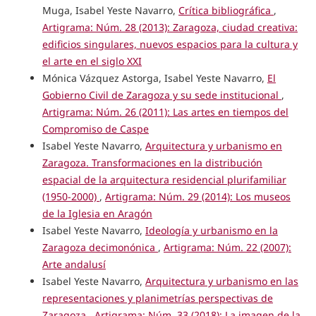
Muga, Isabel Yeste Navarro,
Crítica bibliográfica
,
Artigrama: Núm. 28 (2013): Zaragoza, ciudad creativa:
edificios singulares, nuevos espacios para la cultura y
el arte en el siglo XXI
Mónica Vázquez Astorga, Isabel Yeste Navarro,
El
Gobierno Civil de Zaragoza y su sede institucional
,
Artigrama: Núm. 26 (2011): Las artes en tiempos del
Compromiso de Caspe
Isabel Yeste Navarro,
Arquitectura y urbanismo en
Zaragoza. Transformaciones en la distribución
espacial de la arquitectura residencial plurifamiliar
(1950-2000)
,
Artigrama: Núm. 29 (2014): Los museos
de la Iglesia en Aragón
Isabel Yeste Navarro,
Ideología y urbanismo en la
Zaragoza decimonónica
,
Artigrama: Núm. 22 (2007):
Arte andalusí
Isabel Yeste Navarro,
Arquitectura y urbanismo en las
representaciones y planimetrías perspectivas de
Zaragoza
,
Artigrama: Núm. 33 (2018): La imagen de la