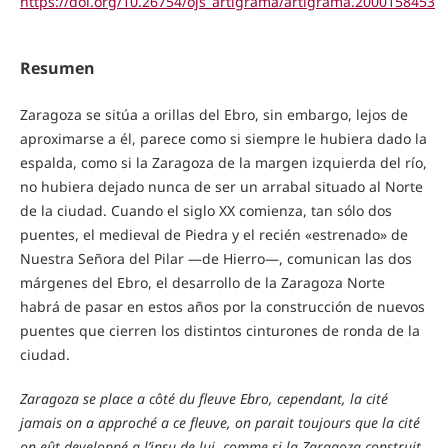
https://doi.org/10.26754/ojs_artigrama/artigrama.2000158453
Resumen
Zaragoza se sitúa a orillas del Ebro, sin embargo, lejos de
aproximarse a él, parece como si siempre le hubiera dado la
espalda, como si la Zaragoza de la margen izquierda del río,
no hubiera dejado nunca de ser un arrabal situado al Norte
de la ciudad. Cuando el siglo XX comienza, tan sólo dos
puentes, el medieval de Piedra y el recién «estrenado» de
Nuestra Señora del Pilar —de Hierro—, comunican las dos
márgenes del Ebro, el desarrollo de la Zaragoza Norte
habrá de pasar en estos años por la construcción de nuevos
puentes que cierren los distintos cinturones de ronda de la
ciudad.
Zaragoza se place a côté du fleuve Ebro, cependant, la cité
jamais on a approché a ce fleuve, on parait toujours que la cité
on eût developpé a l’insu de lui, comme si la Zaragoza construit