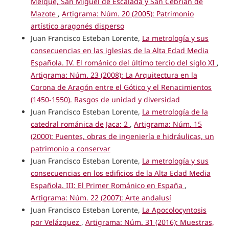
Melque, San Miguel de Escalada y San Cebrián de
Mazote
,
Artigrama: Núm. 20 (2005): Patrimonio
artístico aragonés disperso
Juan Francisco Esteban Lorente,
La metrología y sus
consecuencias en las iglesias de la Alta Edad Media
Española. IV. El románico del último tercio del siglo XI
,
Artigrama: Núm. 23 (2008): La Arquitectura en la
Corona de Aragón entre el Gótico y el Renacimientos
(1450-1550). Rasgos de unidad y diversidad
Juan Francisco Esteban Lorente,
La metrología de la
catedral románica de Jaca: 2
,
Artigrama: Núm. 15
(2000): Puentes, obras de ingeniería e hidráulicas, un
patrimonio a conservar
Juan Francisco Esteban Lorente,
La metrología y sus
consecuencias en los edificios de la Alta Edad Media
Española. III: El Primer Románico en España
,
Artigrama: Núm. 22 (2007): Arte andalusí
Juan Francisco Esteban Lorente,
La Apocolocyntosis
por Velázquez
,
Artigrama: Núm. 31 (2016): Muestras,