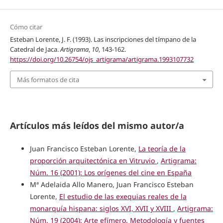
Cómo citar
Esteban Lorente, J. F. (1993). Las inscripciones del tímpano de la
Catedral de Jaca.
Artigrama
,
10
, 143-162.
https://doi.org/10.26754/ojs_artigrama/artigrama.1993107732
Más formatos de cita
Artículos más leídos del mismo autor/a
Juan Francisco Esteban Lorente,
La teoría de la
proporción arquitectónica en Vitruvio
,
Artigrama:
Núm. 16 (2001): Los orígenes del cine en España
Mª Adelaida Allo Manero, Juan Francisco Esteban
Lorente,
El estudio de las exequias reales de la
monarquía hispana: siglos XVI, XVII y XVIII
,
Artigrama:
Núm. 19 (2004): Arte efímero. Metodología y fuentes