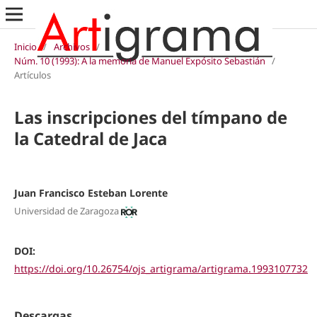
Inicio
/
Archivos
/
Núm. 10 (1993): A la memoria de Manuel Expósito Sebastián
/
Artículos
Las inscripciones del tímpano de
la Catedral de Jaca
Juan Francisco Esteban Lorente
Universidad de Zaragoza
DOI:
https://doi.org/10.26754/ojs_artigrama/artigrama.1993107732
Descargas