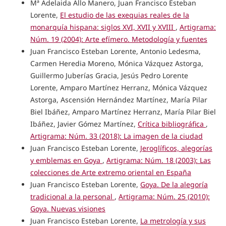
Mª Adelaida Allo Manero, Juan Francisco Esteban
Lorente,
El estudio de las exequias reales de la
monarquía hispana: siglos XVI, XVII y XVIII
,
Artigrama:
Núm. 19 (2004): Arte efímero. Metodología y fuentes
Juan Francisco Esteban Lorente, Antonio Ledesma,
Carmen Heredia Moreno, Mónica Vázquez Astorga,
Guillermo Juberías Gracia, Jesús Pedro Lorente
Lorente, Amparo Martínez Herranz, Mónica Vázquez
Astorga, Ascensión Hernández Martínez, María Pilar
Biel Ibáñez, Amparo Martínez Herranz, María Pilar Biel
Ibáñez, Javier Gómez Martínez,
Crítica bibliográfica
,
Artigrama: Núm. 33 (2018): La imagen de la ciudad
Juan Francisco Esteban Lorente,
Jeroglíficos, alegorías
y emblemas en Goya
,
Artigrama: Núm. 18 (2003): Las
colecciones de Arte extremo oriental en España
Juan Francisco Esteban Lorente,
Goya. De la alegoría
tradicional a la personal
,
Artigrama: Núm. 25 (2010):
Goya. Nuevas visiones
Juan Francisco Esteban Lorente,
La metrología y sus