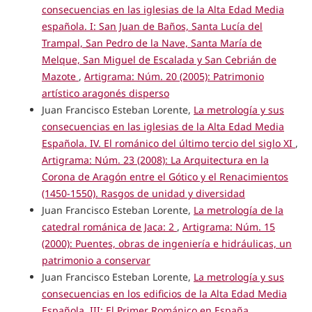
consecuencias en las iglesias de la Alta Edad Media
española. I: San Juan de Baños, Santa Lucía del
Trampal, San Pedro de la Nave, Santa María de
Melque, San Miguel de Escalada y San Cebrián de
Mazote
,
Artigrama: Núm. 20 (2005): Patrimonio
artístico aragonés disperso
Juan Francisco Esteban Lorente,
La metrología y sus
consecuencias en las iglesias de la Alta Edad Media
Española. IV. El románico del último tercio del siglo XI
,
Artigrama: Núm. 23 (2008): La Arquitectura en la
Corona de Aragón entre el Gótico y el Renacimientos
(1450-1550). Rasgos de unidad y diversidad
Juan Francisco Esteban Lorente,
La metrología de la
catedral románica de Jaca: 2
,
Artigrama: Núm. 15
(2000): Puentes, obras de ingeniería e hidráulicas, un
patrimonio a conservar
Juan Francisco Esteban Lorente,
La metrología y sus
consecuencias en los edificios de la Alta Edad Media
Española. III: El Primer Románico en España
,