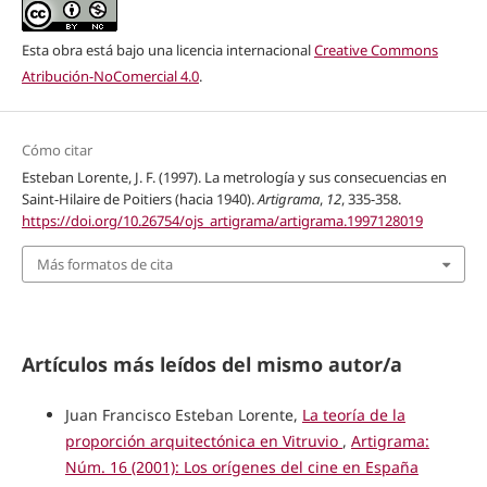
Esta obra está bajo una licencia internacional
Creative Commons
Atribución-NoComercial 4.0
.
Cómo citar
Esteban Lorente, J. F. (1997). La metrología y sus consecuencias en
Saint-Hilaire de Poitiers (hacia 1940).
Artigrama
,
12
, 335-358.
https://doi.org/10.26754/ojs_artigrama/artigrama.1997128019
Más formatos de cita
Artículos más leídos del mismo autor/a
Juan Francisco Esteban Lorente,
La teoría de la
proporción arquitectónica en Vitruvio
,
Artigrama:
Núm. 16 (2001): Los orígenes del cine en España