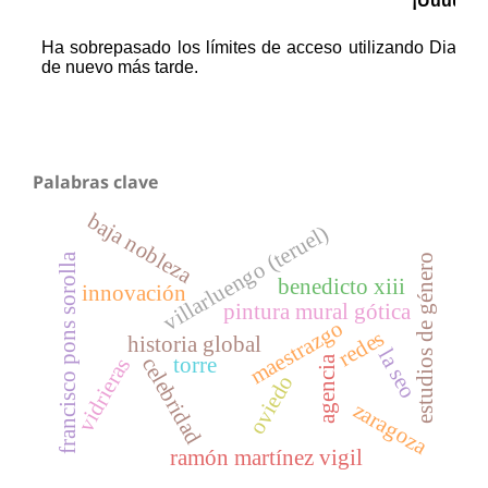
Palabras clave
baja nobleza
villarluengo (teruel)
francisco pons sorolla
estudios de género
benedicto xiii
innovación
pintura mural gótica
maestrazgo
redes
historia global
la seo
agencia
celebridad
torre
vidrieras
oviedo
zaragoza
ramón martínez vigil