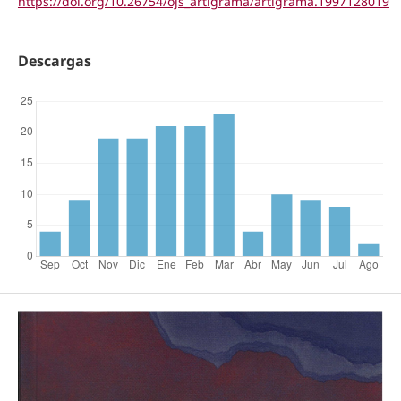
https://doi.org/10.26754/ojs_artigrama/artigrama.1997128019
Descargas