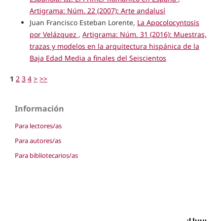
Artigrama: Núm. 22 (2007): Arte andalusí
Juan Francisco Esteban Lorente,
La Apocolocyntosis
por Velázquez
,
Artigrama: Núm. 31 (2016): Muestras,
trazas y modelos en la arquitectura hispánica de la
Baja Edad Media a finales del Seiscientos
1
2
3
4
>
>>
Información
Para lectores/as
Para autores/as
Para bibliotecarios/as