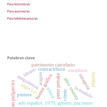
Para lectores/as
Para autores/as
Para bibliotecarios/as
Palabras clave
patrimonio carcelario
contracultura
libreto
escultura
aragón
platería
zaragoza
humor gráfico
peter petrake
mequinenza
años sesenta
gran pulgarcito
siglo xvi
la modelo
trinca
cómic
pintura
arte español, 1970, género, paz muro