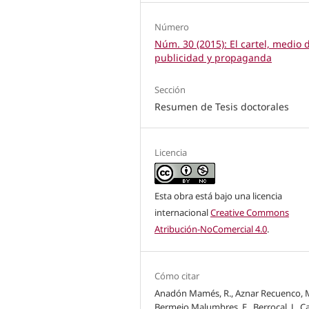
Número
Núm. 30 (2015): El cartel, medio 
publicidad y propaganda
Sección
Resumen de Tesis doctorales
Licencia
Esta obra está bajo una licencia
internacional
Creative Commons
Atribución-NoComercial 4.0
.
Cómo citar
Anadón Mamés, R., Aznar Recuenco, M
Bermejo Malumbres, E., Berrocal, J., C