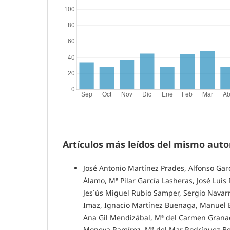
Artículos más leídos del mismo auto
José Antonio Martínez Prades, Alfonso Ga
Álamo, Mª Pilar García Lasheras, José Lu
Jes´ús Miguel Rubio Samper, Sergio Navarro
Imaz, Ignacio Martínez Buenaga, Manuel E
Ana Gil Mendizábal, Mª del Carmen Granado
Moneva Ramírez, Mª del Mar Rodríguez Be