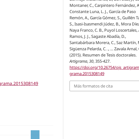
Montaner, C., Carpintero Fernández, A
Constante Luna, L. J., García de Paso
Remón, A., García Gómez, S., Guillén T
S., Isasi-Isasmendi Júdez, B., Mora Díez
Naya Franco, C. B., Puyol Loscertales, 
Ramos, J. J., Sagaste Abadía, D.,
Santabárbara Morera, C., Saz Martín, 
Sigüenza Pelarda, C. ., … Zavala Arnal, 
(2015). Resumen de Tesis doctorales.
Artigrama
,
30
, 355-427.
https://doi.org/10.26754/ojs_artigram
grama.2015308149
tigrama.2015308149
Más formatos de cita