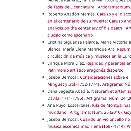
de Tesis de Licenciatura
,
Artigrama: Núm. 
Roberto Anadón Mamés,
Caruso y el disco
en el centenario de su muerte: Caruso and 
analysis on the centenary of his death
,
Ar
ciudad como escenario
Cristina Sigüenza Pelarda, María Victoria
Blanca, María Elena Manrique Ara,
Resume
circulación de música y músicos en la Eu
Enrique Mora Díez,
Realidad y paranoia 
Patrimonio artístico aragonés disperso
Joseba Berrocal,
Consideraciones sobre el 
Minguet y Irol (1752-1774)
,
Artigrama: Nú
Delia Sagaste Abadía,
Naturam et artem sub
Dávila (1711-1786)
,
Artigrama: Núm. 24 (2
Ana Puyol Loscertales,
Kiki de Montparnas
mundano
,
Artigrama: Núm. 25 (2010): Goy
Joseba Berrocal,
Cuando un violoncello no 
música escénica madrileña (1697-1714): Whe