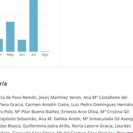
r/a
rcía de Paso Remón, Jesús Martínez Verón, Ana Mª Castañeda del
is Pano Gracia, Carmen Antolín Coma, Luis Pedro Domínguez Hernán
 Polo, Mª Pilar Bueno Ibáñez, Ernesto Arce Oliva, Mª Cristina Gil
xpósito Sebastián, Ana M. Galilea Antón, Mª Inmaculada Gil Asenj
s Blasco, Guillermina Jodra Arilla, Nuria Latorre Gracia, Lourdes
ltrán, Consuelo Sáez Edeso, Mª del Carmen Sáez Hernáez,
Resume