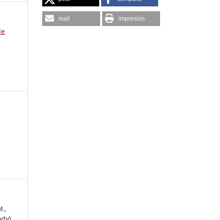
mail
impresión
de
.,
arbó