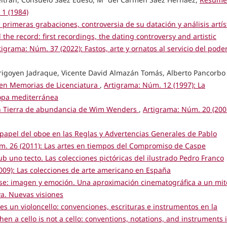
1 (1984)
: primeras grabaciones, controversia de su datación y análisis artís
the record: first recordings, the dating controversy and artistic
tigrama: Núm. 37 (2022): Fastos, arte y ornatos al servicio del poder
 Irigoyen Jadraque, Vicente David Almazán Tomás, Alberto Pancorbo
n Memorias de Licenciatura
,
Artigrama: Núm. 12 (1997): La
ropa mediterránea
en Tierra de abundancia de Wim Wenders
,
Artigrama: Núm. 20 (200
papel del oboe en las Reglas y Advertencias Generales de Pablo
m. 26 (2011): Las artes en tiempos del Compromiso de Caspe
 uno tecto. Las colecciones pictóricas del ilustrado Pedro Franco
009): Las colecciones de arte americano en España
se: imagen y emoción. Una aproximación cinematográfica a un mit
a. Nuevas visiones
es un violoncello: convenciones, escrituras e instrumentos en la
n a cello is not a cello: conventions, notations, and instruments 