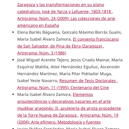
Zaragoza y las transformaciones en su plano
catedralicio. José de Yarza y Lafuente, 1803-1818
,
Artigrama: Núm. 24 (2009): Las colecciones de arte
americano en España
Elena Barlés Báguena, Gonzalo Máximo Borrás Gualis,
María Isabel Álvaro Zamora,
El convento franciscano
de San Salvador, de Pina de Ebro (Zaragoza)
,
Artigrama: Núm. 3 (1986)
José Miguel Acerete Tejero, Jesús Criado Mainar, María
Esquíroz Matilla, Aitor Hernández Eguíluz, Ascensión
Hernández Martínez, María Pilar Poblador Muga,
Isabel Yeste Navarro,
Resumen de Tesis Doctorales
,
Artigrama: Núm. 11 (1995): Centenario del Cine
María Isabel Álvaro Zamora,
Elementos
arquitectónicos y decorativos nazaríes en el arte
mudéjar aragonés: II, azulejería de arista procedente
de la Torre Nueva de Zaragoza
,
Artigrama: Núm. 19
(2004): Arte efímero. Metodología y fuentes
Javier Ibáñez Fernández, María Isabel Álvaro Zamora,