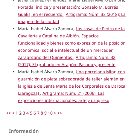
Portada, índice y presentación: Gonzalo M. Borrás
Gualis, en el recuerdo
,
Artigrama: Núm. 33 (2018): La
imagen de la ciudad
María Isabel Álvaro Zamora,
Las casas de Pedro de la
Cavallería y Catalina de Albión. Espacios,
funcionalidad y bienes como expresión de la posición
económica, social e intelectual de un mercader
zaragozano del Quinientos
,
Artigrama: Núm. 32
(2017): El grabado en Aragón. Pasado y presente
María Isabel Álvaro Zamora,
Una porcelana Ming con
guarnición de plata sobredorada de taller alemán en
la iglesia de Santa María de los Corporales de Daroca
(Zaragoza)
,
Artigrama: Núm. 21 (2006): Las
exposiciones internacionales: arte y progreso
<<
<
1
2
3
4
5
6
7
8
9
10
>
>>
Información