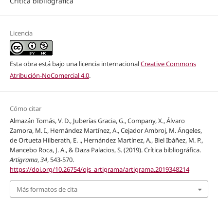
Crítica bibliográfica
Licencia
Esta obra está bajo una licencia internacional
Creative Commons
Atribución-NoComercial 4.0
.
Cómo citar
Almazán Tomás, V. D., Juberías Gracia, G., Company, X., Álvaro
Zamora, M. I., Hernández Martínez, A., Cejador Ambroj, M. Ángeles,
de Ortueta Hilberath, E. ., Hernández Martínez, A., Biel Ibáñez, M. P.,
Mancebo Roca, J. A., & Daza Palacios, S. (2019). Crítica bibliográfica.
Artigrama
,
34
, 543-570.
https://doi.org/10.26754/ojs_artigrama/artigrama.2019348214
Más formatos de cita