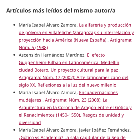
Artículos más leídos del mismo autor/a
María Isabel Álvaro Zamora,
La alfarería y producción
de pólvora en Villafeliche (Zaragoza): su interrelación y
proyección hacia América (Nueva España)
,
Artigrama:
Núm. 5 (1988)
Ascensión Hernández Martínez,
El efecto
Guggenheim-Bilbao en Latinoamérica: Medellín
ciudad Botero. Un proyecto cultural para la paz
,
Artigrama: Núm. 17 (2002): Arte latinoamericano del
siglo XX. Reflexiones a la luz del nuevo milenio
María Isabel Álvaro Zamora,
Encuadernaciones
mudéjares
,
Artigrama: Núm. 23 (2008): La
Arquitectura en la Corona de Aragón entre el Gótico y
el Renacimientos (1450-1550). Rasgos de unidad y
diversidad
María Isabel Álvaro Zamora, Javier Ibáñez Fernández,
¿Gótico vs Academia? La sala capitular de la Seo de