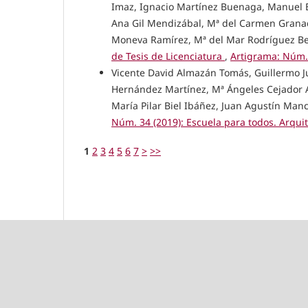
Imaz, Ignacio Martínez Buenaga, Manuel E
Ana Gil Mendizábal, Mª del Carmen Granado
Moneva Ramírez, Mª del Mar Rodríguez Be
de Tesis de Licenciatura
,
Artigrama: Núm. 
Vicente David Almazán Tomás, Guillermo J
Hernández Martínez, Mª Ángeles Cejador A
María Pilar Biel Ibáñez, Juan Agustín Man
Núm. 34 (2019): Escuela para todos. Arquite
1
2
3
4
5
6
7
>
>>