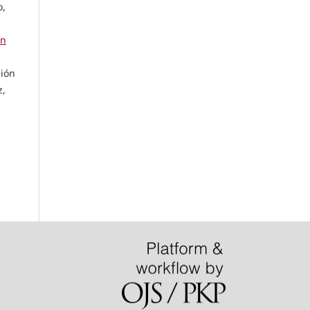
o,
n
sión
z,