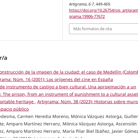
Artigrama
,
6-7
, 449-469.
https://doi.org/10.26754/ojs_artigram
grama.19906-77672
Más formatos de cita
r/a
onstrucción de la imagen de la ciudad: el caso de Medellín (Colomb
grama: Núm. 16 (2001): Los orígenes del cine en España
 de instrumento de castigo a bien cultural. Una aproximación a un
 The prison, from an instrument of punishment to a cultural asset
ortable heritage
,
Artigrama: Núm. 38 (2023): Historias sobre muro
espacio público
 Ledesma, Carmen Heredia Moreno, Mónica Vázquez Astorga, Guille
ente, Amparo Martínez Herranz, Mónica Vázquez Astorga, Ascensión
ez, Amparo Martínez Herranz, María Pilar Biel Ibáñez, Javier Góme