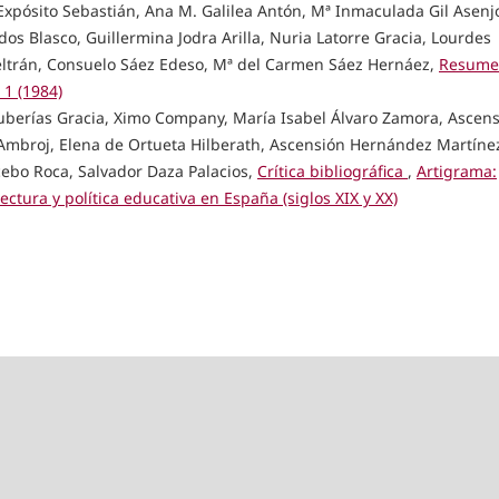
xpósito Sebastián, Ana M. Galilea Antón, Mª Inmaculada Gil Asenj
s Blasco, Guillermina Jodra Arilla, Nuria Latorre Gracia, Lourdes
ltrán, Consuelo Sáez Edeso, Mª del Carmen Sáez Hernáez,
Resume
1 (1984)
uberías Gracia, Ximo Company, María Isabel Álvaro Zamora, Ascen
mbroj, Elena de Ortueta Hilberath, Ascensión Hernández Martíne
cebo Roca, Salvador Daza Palacios,
Crítica bibliográfica
,
Artigrama:
ctura y política educativa en España (siglos XIX y XX)