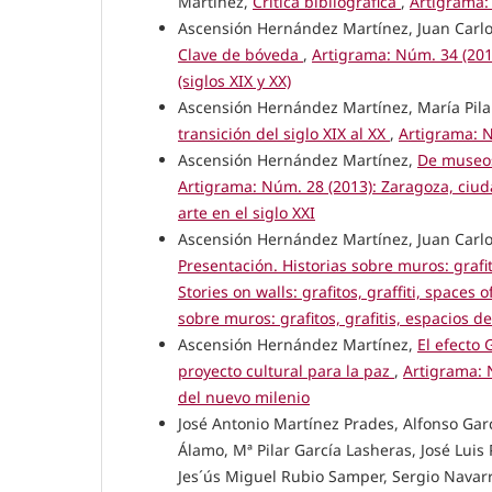
Martínez,
Crítica bibliográfica
,
Artigrama:
Ascensión Hernández Martínez, Juan Carl
Clave de bóveda
,
Artigrama: Núm. 34 (2019
(siglos XIX y XX)
Ascensión Hernández Martínez, María Pil
transición del siglo XIX al XX
,
Artigrama: N
Ascensión Hernández Martínez,
De museos
Artigrama: Núm. 28 (2013): Zaragoza, ciudad
arte en el siglo XXI
Ascensión Hernández Martínez, Juan Carlos
Presentación. Historias sobre muros: grafit
Stories on walls: grafitos, graffiti, space
sobre muros: grafitos, grafitis, espacios d
Ascensión Hernández Martínez,
El efecto
proyecto cultural para la paz
,
Artigrama: N
del nuevo milenio
José Antonio Martínez Prades, Alfonso Ga
Álamo, Mª Pilar García Lasheras, José Lu
Jes´ús Miguel Rubio Samper, Sergio Navarro