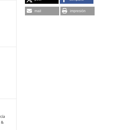
mail
impresión
rcía
, &