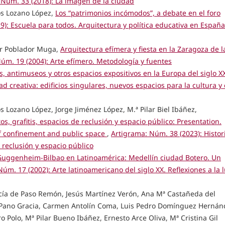
 Núm. 33 (2018): La imagen de la ciudad
os Lozano López,
Los “patrimonios incómodos”, a debate en el foro
): Escuela para todos. Arquitectura y política educativa en España
ar Poblador Muga,
Arquitectura efímera y fiesta en la Zaragoza de l
úm. 19 (2004): Arte efímero. Metodología y fuentes
, antimuseos y otros espacios expositivos en la Europa del siglo X
 creativa: edificios singulares, nuevos espacios para la cultura y 
 Lozano López, Jorge Jiménez López, M.ª Pilar Biel Ibáñez,
os, grafitis, espacios de reclusión y espacio público: Presentation.
s of confinement and public space
,
Artigrama: Núm. 38 (2023): Histor
e reclusión y espacio público
 Guggenheim-Bilbao en Latinoamérica: Medellín ciudad Botero. Un
úm. 17 (2002): Arte latinoamericano del siglo XX. Reflexiones a la 
rcía de Paso Remón, Jesús Martínez Verón, Ana Mª Castañeda del
is Pano Gracia, Carmen Antolín Coma, Luis Pedro Domínguez Hernán
 Polo, Mª Pilar Bueno Ibáñez, Ernesto Arce Oliva, Mª Cristina Gil