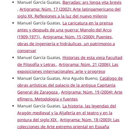
Manuel García Guatas,
Barradas: ars longa vita brevis
,
Artigrama: Núm. 17 (2002): Arte latinoamericano del
siglo XX. Reflexiones a la luz del nuevo milenio
Manuel García Guatas,
La caricatura en la prensa
antes y después de una guerra: Manolo del Arco
(1909-1971)
,
Artigrama: Núm. 15 (2000): Puentes,
obras de ingeniería e hidráulicas, un patrimonio a
conservar
Manuel García Guatas,
Historias de esta vieja Facultad
de Filosofía y Letras
,
Artigrama: Núm. 21 (2006): Las
exposiciones internacionales: arte y progreso
Manuel García Guatas, Ana Agudo Bueno,
Catálogo de
obras artísticas del palacio de la antigua Capitanía
General de Zaragoza
,
Artigrama: Núm. 19 (2004): Arte
efímero. Metodología y fuentes
Manuel García Guatas,
La historia, las leyendas del
Aragón medieval y la Aljafería en el teatro y en la
pintura del siglo XIX
,
Artigrama: Núm. 18 (2003): Las
colecciones de Arte extremo oriental en España