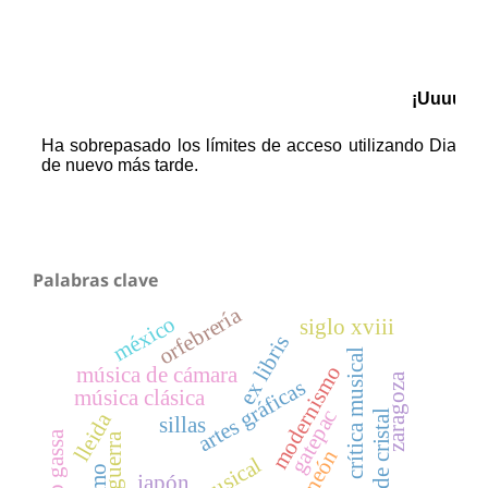
Palabras clave
orfebrería
méxico
siglo xviii
ex libris
crítica musical
modernismo
música de cámara
zaragoza
artes gráficas
música clásica
gatepac
rosario de cristal
lleida
sillas
posguerra
neón
japón