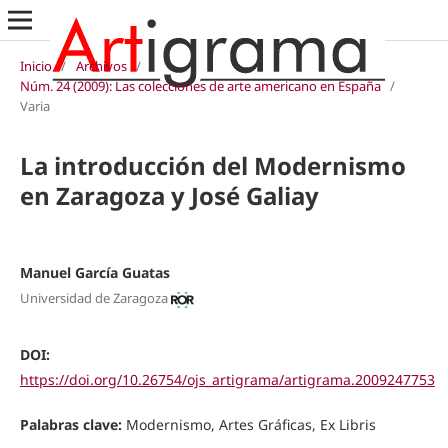
Inicio
/
Archivos
/
Núm. 24 (2009): Las colecciones de arte americano en España
/
Varia
La introducción del Modernismo
en Zaragoza y José Galiay
Manuel García Guatas
Universidad de Zaragoza
DOI:
https://doi.org/10.26754/ojs_artigrama/artigrama.2009247753
Palabras clave:
Modernismo, Artes Gráficas, Ex Libris