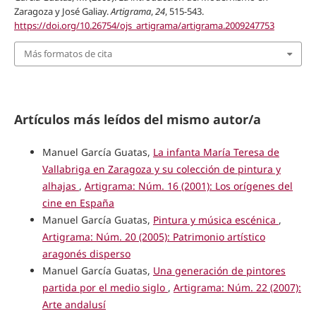
Zaragoza y José Galiay.
Artigrama
,
24
, 515-543.
https://doi.org/10.26754/ojs_artigrama/artigrama.2009247753
Más formatos de cita
Artículos más leídos del mismo autor/a
Manuel García Guatas,
La infanta María Teresa de
Vallabriga en Zaragoza y su colección de pintura y
alhajas
,
Artigrama: Núm. 16 (2001): Los orígenes del
cine en España
Manuel García Guatas,
Pintura y música escénica
,
Artigrama: Núm. 20 (2005): Patrimonio artístico
aragonés disperso
Manuel García Guatas,
Una generación de pintores
partida por el medio siglo
,
Artigrama: Núm. 22 (2007):
Arte andalusí