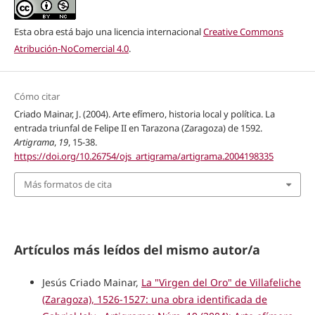
Esta obra está bajo una licencia internacional
Creative Commons
Atribución-NoComercial 4.0
.
Cómo citar
Criado Mainar, J. (2004). Arte efímero, historia local y política. La
entrada triunfal de Felipe II en Tarazona (Zaragoza) de 1592.
Artigrama
,
19
, 15-38.
https://doi.org/10.26754/ojs_artigrama/artigrama.2004198335
Más formatos de cita
Artículos más leídos del mismo autor/a
Jesús Criado Mainar,
La "Virgen del Oro" de Villafeliche
(Zaragoza), 1526-1527: una obra identificada de