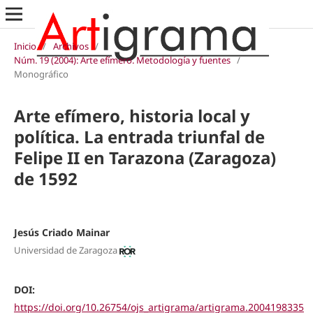
Inicio
/
Archivos
/
Núm. 19 (2004): Arte efímero. Metodología y fuentes
/
Monográfico
Arte efímero, historia local y
política. La entrada triunfal de
Felipe II en Tarazona (Zaragoza)
de 1592
Jesús Criado Mainar
Universidad de Zaragoza
DOI:
https://doi.org/10.26754/ojs_artigrama/artigrama.2004198335