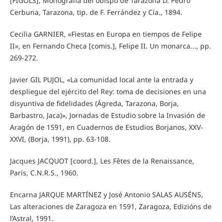
[FIGOLS], Monografía del obispo de Tarazona D. Pedro
Cerbuna, Tarazona, tip. de F. Ferrández y Cía., 1894.
Cecilia GARNIER, «Fiestas en Europa en tiempos de Felipe
II», en Fernando Checa [comis.], Felipe II. Un monarca..., pp.
269-272.
Javier GIL PUJOL, «La comunidad local ante la entrada y
despliegue del ejército del Rey: toma de decisiones en una
disyuntiva de fidelidades (Ágreda, Tarazona, Borja,
Barbastro, Jaca)», Jornadas de Estudio sobre la Invasión de
Aragón de 1591, en Cuadernos de Estudios Borjanos, XXV-
XXVI, (Borja, 1991), pp. 63-108.
Jacques JACQUOT [coord.], Les Fêtes de la Renaissance,
París, C.N.R.S., 1960.
Encarna JARQUE MARTÍNEZ y José Antonio SALAS AUSÉNS,
Las alteraciones de Zaragoza en 1591, Zaragoza, Edizións de
l’Astral, 1991.