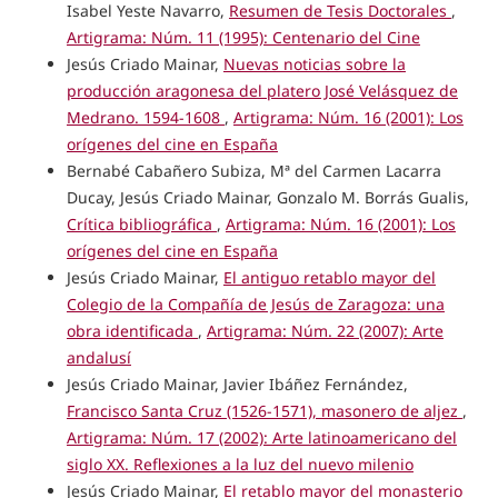
Isabel Yeste Navarro,
Resumen de Tesis Doctorales
,
Artigrama: Núm. 11 (1995): Centenario del Cine
Jesús Criado Mainar,
Nuevas noticias sobre la
producción aragonesa del platero José Velásquez de
Medrano. 1594-1608
,
Artigrama: Núm. 16 (2001): Los
orígenes del cine en España
Bernabé Cabañero Subiza, Mª del Carmen Lacarra
Ducay, Jesús Criado Mainar, Gonzalo M. Borrás Gualis,
Crítica bibliográfica
,
Artigrama: Núm. 16 (2001): Los
orígenes del cine en España
Jesús Criado Mainar,
El antiguo retablo mayor del
Colegio de la Compañía de Jesús de Zaragoza: una
obra identificada
,
Artigrama: Núm. 22 (2007): Arte
andalusí
Jesús Criado Mainar, Javier Ibáñez Fernández,
Francisco Santa Cruz (1526-1571), masonero de aljez
,
Artigrama: Núm. 17 (2002): Arte latinoamericano del
siglo XX. Reflexiones a la luz del nuevo milenio
Jesús Criado Mainar,
El retablo mayor del monasterio