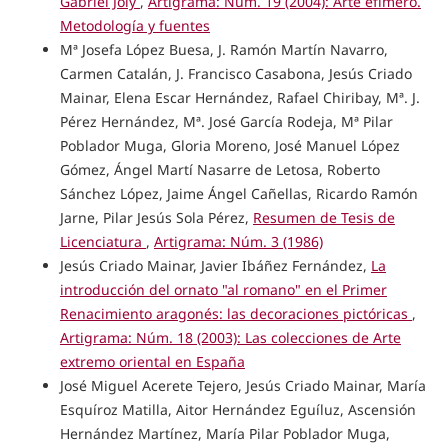
Gabriel Joly
,
Artigrama: Núm. 19 (2004): Arte efímero.
Metodología y fuentes
Mª Josefa López Buesa, J. Ramón Martín Navarro,
Carmen Catalán, J. Francisco Casabona, Jesús Criado
Mainar, Elena Escar Hernández, Rafael Chiribay, Mª. J.
Pérez Hernández, Mª. José García Rodeja, Mª Pilar
Poblador Muga, Gloria Moreno, José Manuel López
Gómez, Ángel Martí Nasarre de Letosa, Roberto
Sánchez López, Jaime Ángel Cañellas, Ricardo Ramón
Jarne, Pilar Jesús Sola Pérez,
Resumen de Tesis de
Licenciatura
,
Artigrama: Núm. 3 (1986)
Jesús Criado Mainar, Javier Ibáñez Fernández,
La
introducción del ornato "al romano" en el Primer
Renacimiento aragonés: las decoraciones pictóricas
,
Artigrama: Núm. 18 (2003): Las colecciones de Arte
extremo oriental en España
José Miguel Acerete Tejero, Jesús Criado Mainar, María
Esquíroz Matilla, Aitor Hernández Eguíluz, Ascensión
Hernández Martínez, María Pilar Poblador Muga,