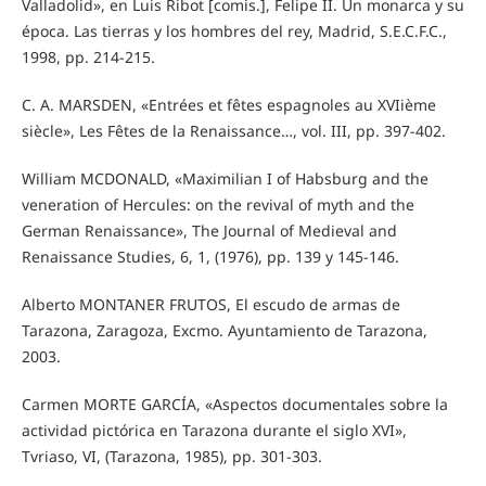
Valladolid», en Luis Ribot [comis.], Felipe II. Un monarca y su
época. Las tierras y los hombres del rey, Madrid, S.E.C.F.C.,
1998, pp. 214-215.
C. A. MARSDEN, «Entrées et fêtes espagnoles au XVIième
siècle», Les Fêtes de la Renaissance…, vol. III, pp. 397-402.
William MCDONALD, «Maximilian I of Habsburg and the
veneration of Hercules: on the revival of myth and the
German Renaissance», The Journal of Medieval and
Renaissance Studies, 6, 1, (1976), pp. 139 y 145-146.
Alberto MONTANER FRUTOS, El escudo de armas de
Tarazona, Zaragoza, Excmo. Ayuntamiento de Tarazona,
2003.
Carmen MORTE GARCÍA, «Aspectos documentales sobre la
actividad pictórica en Tarazona durante el siglo XVI»,
Tvriaso, VI, (Tarazona, 1985), pp. 301-303.