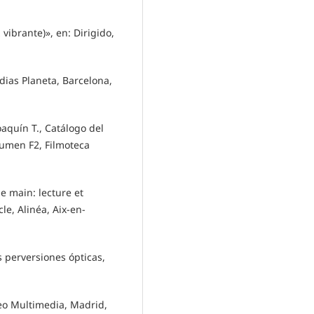
ibrante)», en: Dirigido,
dias Planeta, Barcelona,
quín T., Catálogo del
olumen F2, Filmoteca
e main: lecture et
le, Alinéa, Aix-en-
 perversiones ópticas,
deo Multimedia, Madrid,