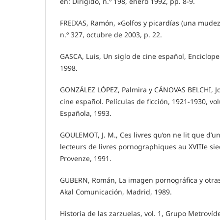
en: Dirigido, n.º 198, enero 1992, pp. 8-9.
FREIXAS, Ramón, «Golfos y picardías (una mudez v
n.º 327, octubre de 2003, p. 22.
GASCA, Luis, Un siglo de cine español, Enciclope
1998.
GONZÁLEZ LÓPEZ, Palmira y CÁNOVAS BELCHI, Joa
cine español. Películas de ficción, 1921-1930, v
Española, 1993.
GOULEMOT, J. M., Ces livres qu’on ne lit que d’un
lecteurs de livres pornographiques au XVIIIe siec
Provenze, 1991.
GUBERN, Román, La imagen pornográfica y otras
Akal Comunicación, Madrid, 1989.
Historia de las zarzuelas, vol. 1, Grupo Metroví