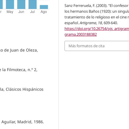
Sanz Ferreruela, F. (2003). "El confesor
los hermanos Baños (1920): un singul
tratamiento de lo religioso en el cin
español.
Artigrama
,
18
, 609-640.
https://doi.org/10.26754/ojs_artigram
grama.2003188382
Más formatos de cita
go de Juan de Oleza,
la Filmoteca, n.º 2,
a, Clásicos Hispánicos
 Aguilar, Madrid, 1986.