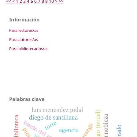
<<
<
1
2
3
4
5
6
7
8
9
10
>
>>
Información
Para lectores/as
Para autores/as
Para bibliotecarios/as
Palabras clave
luis menéndez pidal
villarluengo (teruel)
baja nobleza
diego de santillana
torre
maestrazgo
agencia