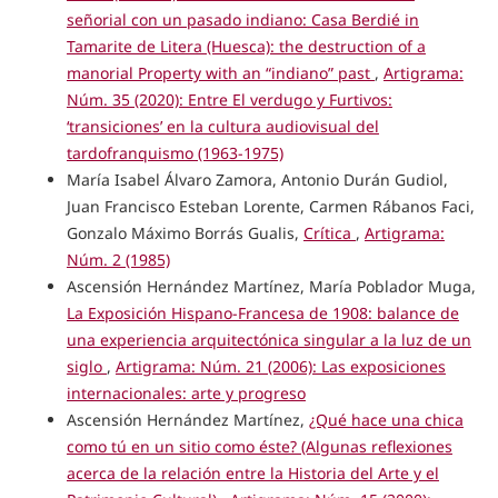
señorial con un pasado indiano: Casa Berdié in
Tamarite de Litera (Huesca): the destruction of a
manorial Property with an “indiano” past
,
Artigrama:
Núm. 35 (2020): Entre El verdugo y Furtivos:
‘transiciones’ en la cultura audiovisual del
tardofranquismo (1963-1975)
María Isabel Álvaro Zamora, Antonio Durán Gudiol,
Juan Francisco Esteban Lorente, Carmen Rábanos Faci,
Gonzalo Máximo Borrás Gualis,
Crítica
,
Artigrama:
Núm. 2 (1985)
Ascensión Hernández Martínez, María Poblador Muga,
La Exposición Hispano-Francesa de 1908: balance de
una experiencia arquitectónica singular a la luz de un
siglo
,
Artigrama: Núm. 21 (2006): Las exposiciones
internacionales: arte y progreso
Ascensión Hernández Martínez,
¿Qué hace una chica
como tú en un sitio como éste? (Algunas reflexiones
acerca de la relación entre la Historia del Arte y el