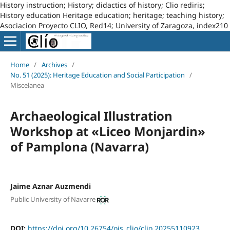
History instruction; History; didactics of history; Clio rediris;
History education Heritage education; heritage; teaching history;
Asociacion Proyecto CLIO, Red14; University of Zaragoza, index210
Home
/
Archives
/
No. 51 (2025): Heritage Education and Social Participation
/
Miscelanea
Archaeological Illustration
Workshop at «Liceo Monjardin»
of Pamplona (Navarra)
Jaime Aznar Auzmendi
Public University of Navarre
DOI:
https://doi.org/10.26754/ojs_clio/clio.20255110923