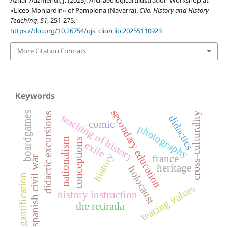
«Liceo Monjardin» of Pamplona (Navarra).
Clio. History and History
Teaching
,
51
, 251-275.
https://doi.org/10.26754/ojs_clio/clio.20255110923
More Citation Formats
Keywords
secondary education
boardgames
cross-culturality
didactic excursions
teaching of history
didactics
comic
photography
nationalism
conceptions
exile
history
france
spanish civil war
heritage
holocaust
gamification
teacing values
history instruction
the retirada