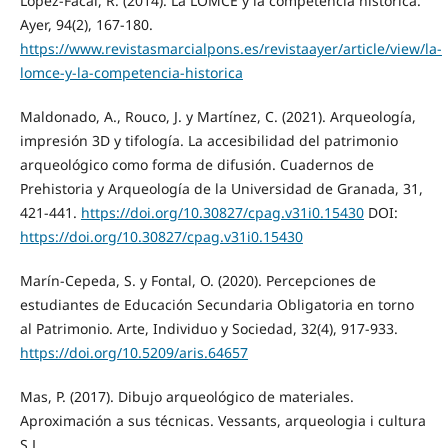
López-Facal, R. (2014). La LOMCE y la competencia histórica.
Ayer, 94(2), 167-180.
https://www.revistasmarcialpons.es/revistaayer/article/view/la-
lomce-y-la-competencia-historica
Maldonado, A., Rouco, J. y Martínez, C. (2021). Arqueología,
impresión 3D y tifología. La accesibilidad del patrimonio
arqueológico como forma de difusión. Cuadernos de
Prehistoria y Arqueología de la Universidad de Granada, 31,
421-441.
https://doi.org/10.30827/cpag.v31i0.15430
DOI:
https://doi.org/10.30827/cpag.v31i0.15430
Marín-Cepeda, S. y Fontal, O. (2020). Percepciones de
estudiantes de Educación Secundaria Obligatoria en torno
al Patrimonio. Arte, Individuo y Sociedad, 32(4), 917-933.
https://doi.org/10.5209/aris.64657
Mas, P. (2017). Dibujo arqueológico de materiales.
Aproximación a sus técnicas. Vessants, arqueologia i cultura
S.L.