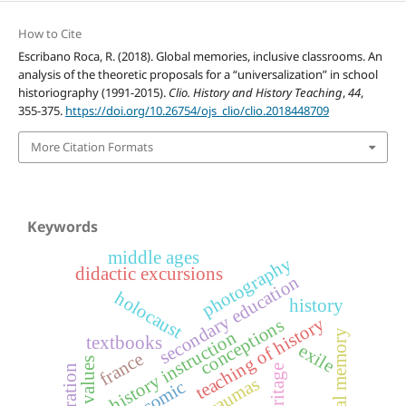
How to Cite
Escribano Roca, R. (2018). Global memories, inclusive classrooms. An
analysis of the theoretic proposals for a “universalization” in school
historiography (1991-2015).
Clio. History and History Teaching
,
44
,
355-375.
https://doi.org/10.26754/ojs_clio/clio.2018448709
More Citation Formats
Keywords
middle ages
photography
didactic excursions
secondary education
holocaust
history
teaching of history
conceptions
historical memory
history instruction
textbooks
exile
france
heritage
integration
comic