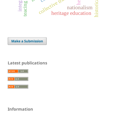
teacing values
collective traumas
nationalism
heritage education
Make a Submission
Latest publications
Information